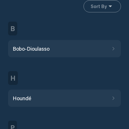
Sort By
B
Bobo-Dioulasso
H
Houndé
P