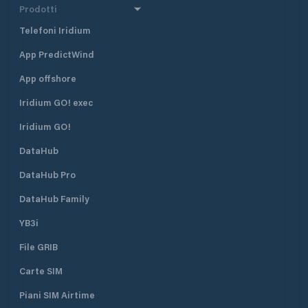
Prodotti
Telefoni Iridium
App PredictWind
App offshore
Iridium GO! exec
Iridium GO!
DataHub
DataHub Pro
DataHub Family
YB3i
File GRIB
Carte SIM
Piani SIM Airtime