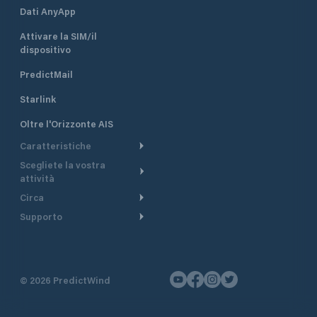
Dati AnyApp
Attivare la SIM/il
dispositivo
PredictMail
Starlink
Oltre l'Orizzonte AIS
Caratteristiche
Scegliete la vostra
Itinerario meteorologico
attività
Itinerario per motoscafi
Circa
Crociera
Supporto
Pianifica partenza
Panoramica
Navigazione a motore
Centro assistenza
Modelli corrente
Perché PredictWind
Regate
Assistenza clienti
Tracciamento GPS
Testimonianze
Pesca
©
2026
PredictWind
Contatto
Mappe
Notizie
Regate con dinghy
Briefing del giorno