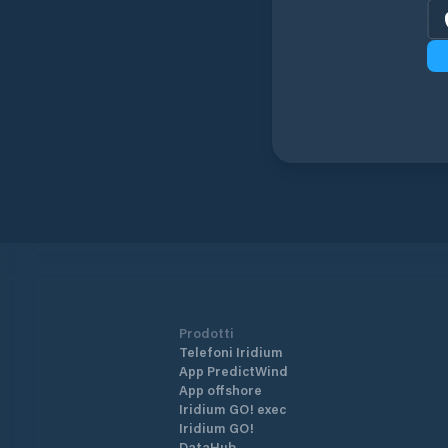
Prodotti
Telefoni Iridium
App PredictWind
App offshore
Iridium GO! exec
Iridium GO!
DataHub