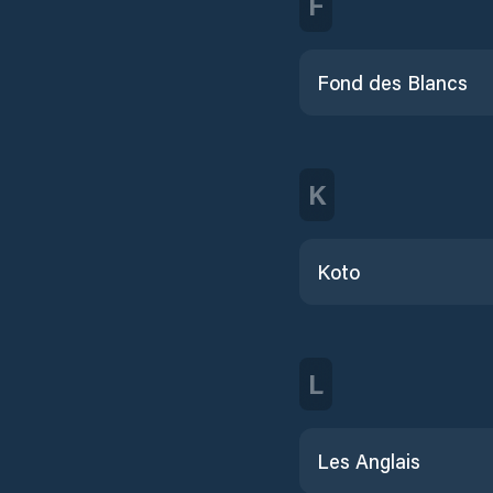
F
Fond des Blancs
K
Koto
L
Les Anglais