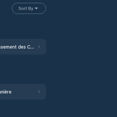
Sort By
Arrondissement des Cayes
nière