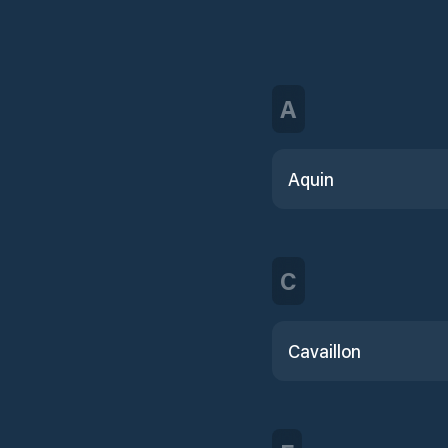
A
Aquin
C
Cavaillon