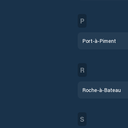
P
Port-à-Piment
R
Roche-à-Bateau
S