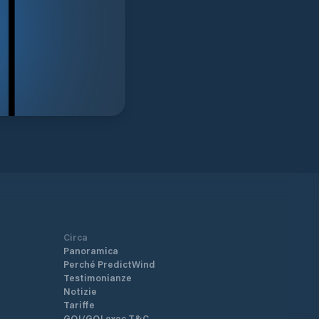
Circa
Panoramica
Perché PredictWind
Testimonianze
Notizie
Tariffe
GO!/GO! exec T&C