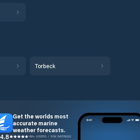
Torbeck
Get the worlds most
accurate marine
weather forecasts.
4.8
1M+ USERS / 30K RATINGS