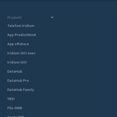
Prodotti
Telefoni Iridium
App PredictWind
App offshore
Iridium GO! exec
Iridium GO!
DataHub
DataHub Pro
DataHub Family
YB3i
File GRIB
Carte SIM