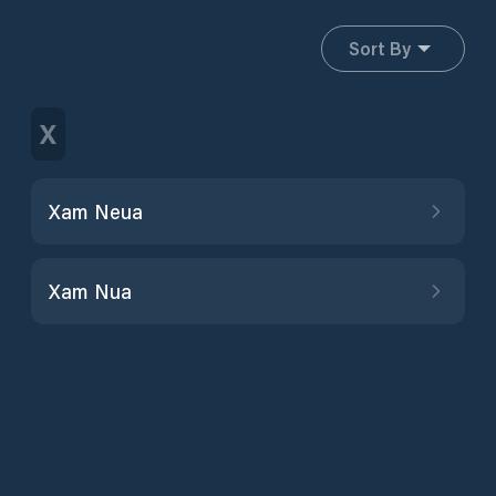
Sort By
X
Xam Neua
Xam Nua