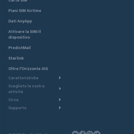
Piani SIM Airtime
Dati AnyApp
Attivare la SIM/il
dispositivo
PredictMail
Starlink
Oltre l'Orizzonte AIS
Caratteristiche
Scegliete la vostra
Itinerario meteorologico
attività
Itinerario per motoscafi
Circa
Crociera
Supporto
Pianifica partenza
Panoramica
Navigazione a motore
Centro assistenza
Modelli corrente
Perché PredictWind
Regate
Assistenza clienti
Tracciamento GPS
Testimonianze
Pesca