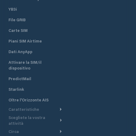
YB3i
File GRIB
Carte SIM
Piani SIM Airtime
Dati AnyApp
Attivare la SIM/il
dispositivo
PredictMail
Starlink
Oltre l'Orizzonte AIS
Caratteristiche
Scegliete la vostra
Itinerario meteorologico
attività
Itinerario per motoscafi
Circa
Crociera