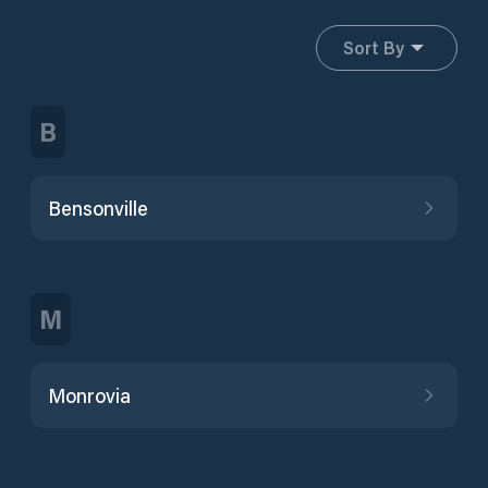
Sort By
B
Bensonville
M
Monrovia