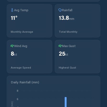
Avg Temp
Rainfall
11
°
13.8
mm
Monthly Average
Total Monthly
Wind Avg
Max Gust
8
25
kt
kt
Average Speed
Highest Gust
Daily Rainfall (mm)
8
6