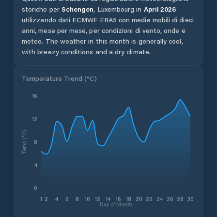
storiche per
Schengen
,
Luxembourg
in
April
2026
utilizzando dati ECMWF ERA5 con medie mobili di dieci
anni, mese per mese, per condizioni di vento, onde e
meteo.
The weather in this month is generally cool,
with breezy conditions and a dry climate.
Temperature Trend (
°C
)
16
12
Temp (°C)
8
4
0
1
2
4
6
8
10
12
14
16
18
20
22
24
26
28
30
Day of Month