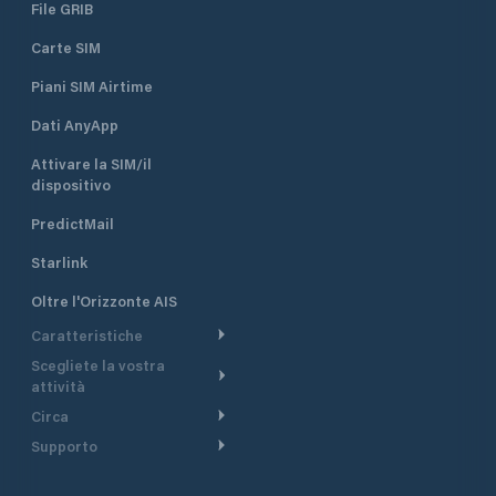
File GRIB
Carte SIM
Piani SIM Airtime
Dati AnyApp
Attivare la SIM/il
dispositivo
PredictMail
Starlink
Oltre l'Orizzonte AIS
Caratteristiche
Scegliete la vostra
Itinerario meteorologico
attività
Itinerario per motoscafi
Circa
Crociera
Supporto
Pianifica partenza
Panoramica
Navigazione a motore
Centro assistenza
Modelli corrente
Perché PredictWind