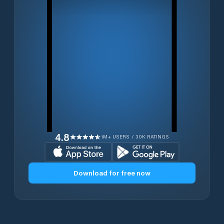
4.8
1M+ USERS / 30K RATINGS
Download for free now