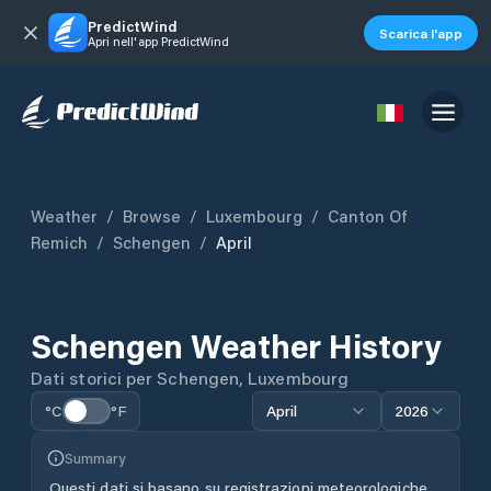
PredictWind
Scarica l'app
Apri nell'app PredictWind
Weather
/
Browse
/
Luxembourg
/
Canton Of
Remich
/
Schengen
/
April
Schengen
Weather History
Dati storici per
Schengen
,
Luxembourg
°C
°F
April
2026
Summary
Questi dati si basano su registrazioni meteorologiche