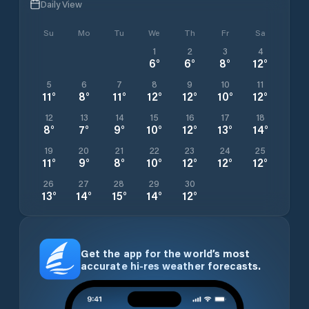
Daily View
Su
Mo
Tu
We
Th
Fr
Sa
1
2
3
4
6
°
6
°
8
°
12
°
5
6
7
8
9
10
11
11
°
8
°
11
°
12
°
12
°
10
°
12
°
12
13
14
15
16
17
18
8
°
7
°
9
°
10
°
12
°
13
°
14
°
19
20
21
22
23
24
25
11
°
9
°
8
°
10
°
12
°
12
°
12
°
26
27
28
29
30
13
°
14
°
15
°
14
°
12
°
Get the app for the world’s most
accurate hi-res weather forecasts.