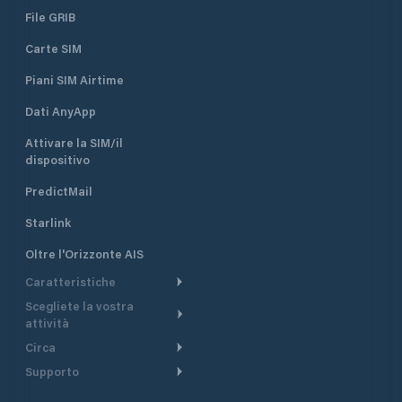
File GRIB
Carte SIM
Piani SIM Airtime
Dati AnyApp
Attivare la SIM/il
dispositivo
PredictMail
Starlink
Oltre l'Orizzonte AIS
Caratteristiche
Scegliete la vostra
Itinerario meteorologico
attività
Itinerario per motoscafi
Circa
Crociera
Supporto
Pianifica partenza
Panoramica
Navigazione a motore
Centro assistenza