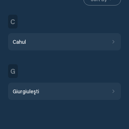
C
Cahul
G
Giurgiuleşti