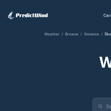
Car
Weather
/
Browse
/
Slovenia
/
Ško
W