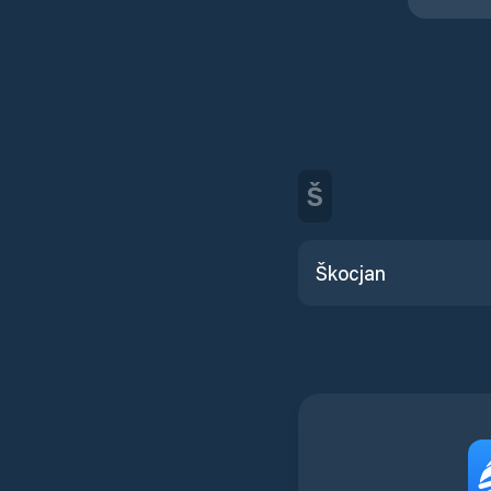
Š
Škocjan