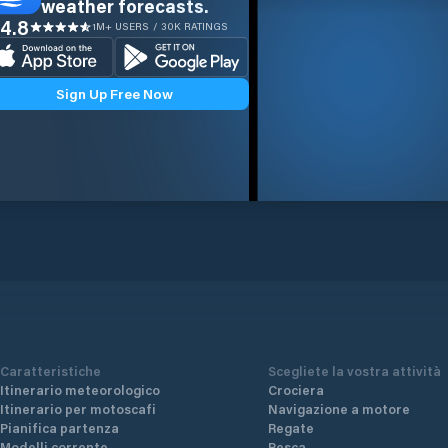
weather forecasts.
4.8
1M+ USERS / 30K RATINGS
Sign Up Free Now
Caratteristiche
Scegliete la vostra attività
Itinerario meteorologico
Crociera
Itinerario per motoscafi
Navigazione a motore
Pianifica partenza
Regate
Modelli corrente
Pesca