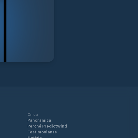
Circa
Panoramica
Perché PredictWind
Testimonianze
Notizie