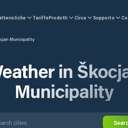
atteristiche
Tariffe
Prodotti
Circa
Supporto
Co
cjan Municipality
eather in Škocj
Municipality
Sear