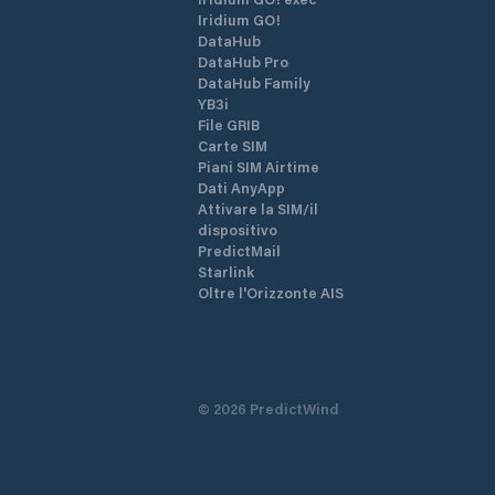
Iridium GO!
DataHub
DataHub Pro
DataHub Family
YB3i
File GRIB
Carte SIM
Piani SIM Airtime
Dati AnyApp
Attivare la SIM/il
dispositivo
PredictMail
Starlink
Oltre l'Orizzonte AIS
©
2026
PredictWind