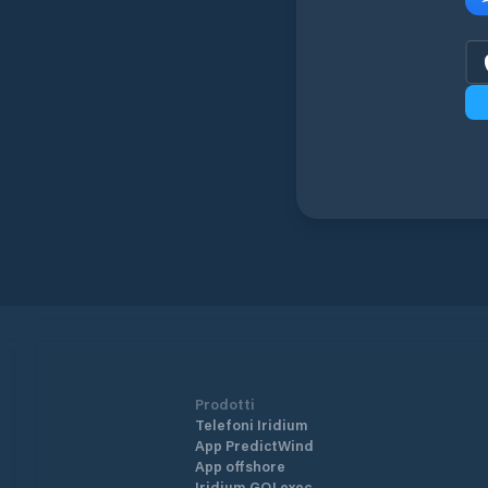
Prodotti
Telefoni Iridium
App PredictWind
App offshore
Iridium GO! exec