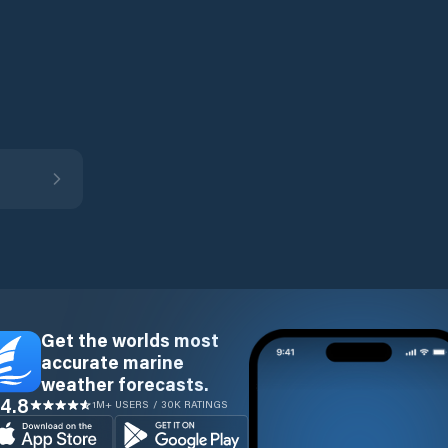
Get the worlds most
accurate marine
weather forecasts.
4.8
1M+ USERS / 30K RATINGS