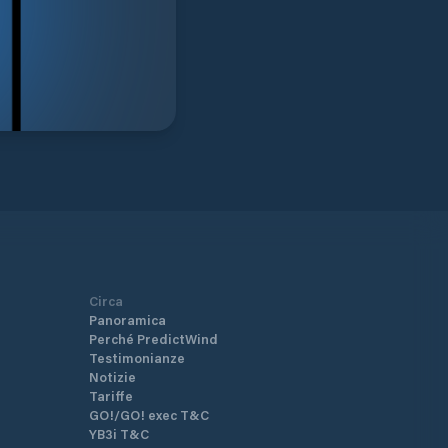
Circa
Panoramica
Perché PredictWind
Testimonianze
Notizie
Tariffe
GO!/GO! exec T&C
YB3i T&C