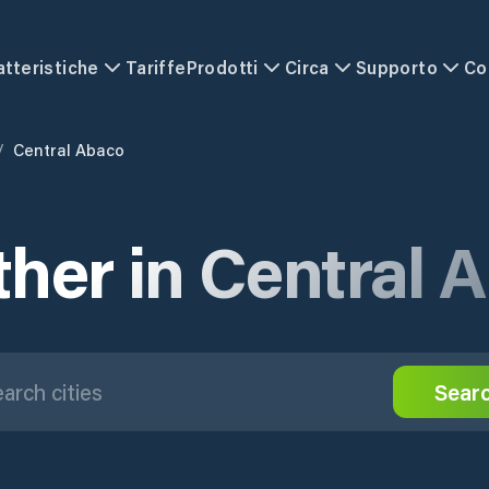
atteristiche
Tariffe
Prodotti
Circa
Supporto
Co
/
Central Abaco
her in Central 
Sear