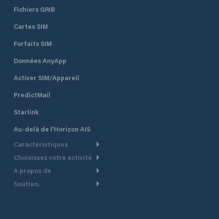
Fichiers GRIB
Cartes SIM
Forfaits SIM
Données AnyApp
Activer SIM/Appareil
PredictMail
Starlink
Au-delà de l'Horizon AIS
Caractéristiques
Choisissez votre activité
Routage Météo
A propos de
Croisière
Routage bateau à moteur
Soutien.
Aperçu
Bateau à moteur
Planification Départ
Centre d’aide
Pourquoi PredictWind
Course de yachts
Modèles de courant
Service client