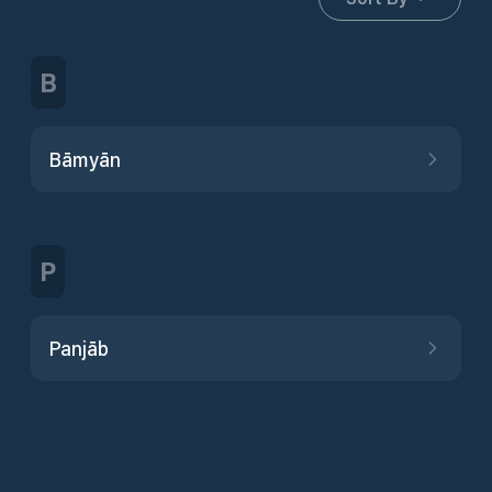
B
Bāmyān
P
Panjāb