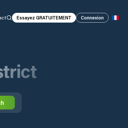
act
Essayez GRATUITEMENT
Connexion
trict
ch