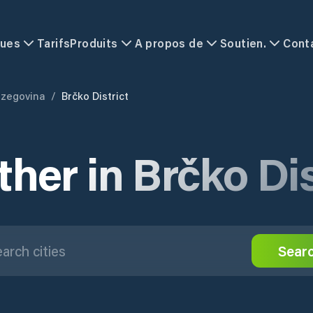
ques
Tarifs
Produits
A propos de
Soutien.
Cont
rzegovina
/
Brčko District
her in Brčko Dis
Sear