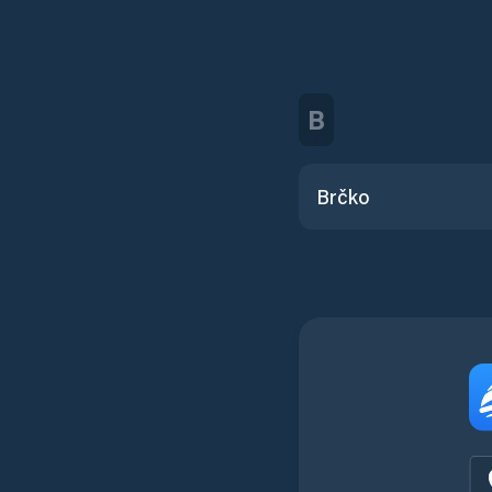
B
Brčko