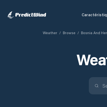
Caractéristi
Weather
/
Browse
/
Bosnia And He
Weat