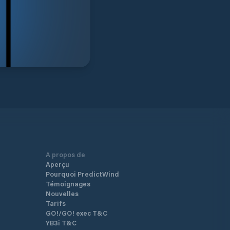
A propos de
Aperçu
Pourquoi PredictWind
Témoignages
Nouvelles
Tarifs
GO!/GO! exec T&C
YB3i T&C