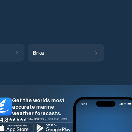
Brka
Get the worlds most
accurate marine
weather forecasts.
4.8
1M+ USERS / 30K RATINGS