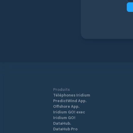
Produits
Téléphones Iridium
PredictWind App.
Offshore App.
Iridium GO! exec
Iridium GO!
DataHub.
DataHub Pro