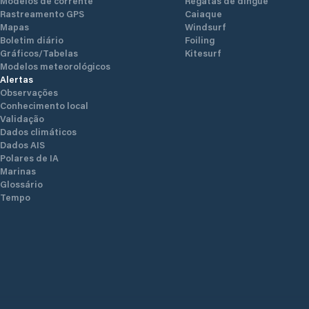
Modelos de corrente
Regatas de dingue
Rastreamento GPS
Caiaque
Mapas
Windsurf
Boletim diário
Foiling
Gráficos/Tabelas
Kitesurf
Modelos meteorológicos
Alertas
Observações
Conhecimento local
Validação
Dados climáticos
Dados AIS
Polares de IA
Marinas
Glossário
Tempo