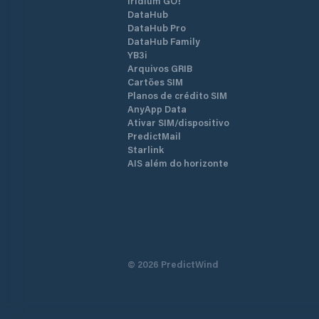
Iridium GO!
DataHub
DataHub Pro
DataHub Family
YB3i
Arquivos GRIB
Cartões SIM
Planos de crédito SIM
AnyApp Data
Ativar SIM/dispositivo
PredictMail
Starlink
AIS além do horizonte
©
2026
PredictWind