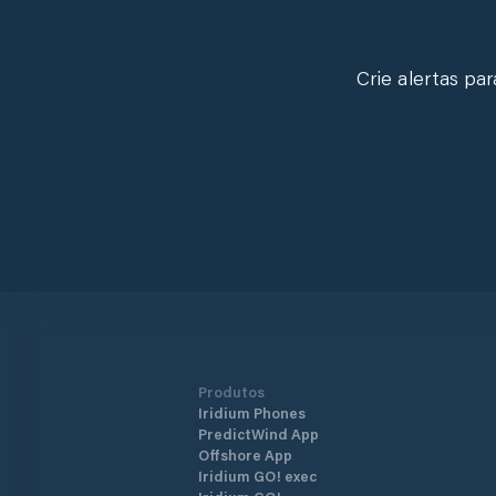
Crie alertas pa
Produtos
Iridium Phones
PredictWind App
Offshore App
Iridium GO! exec