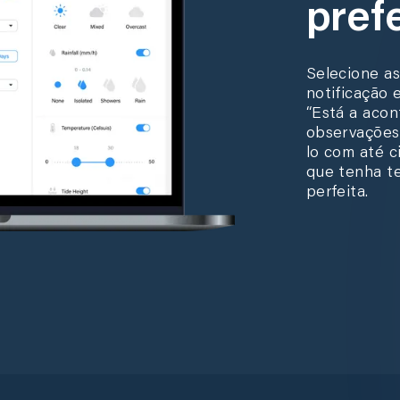
pref
Selecione as
notificação 
“Está a acon
observações 
lo com até c
que tenha t
perfeita.