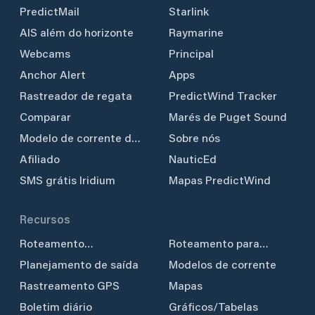
PredictMail
Starlink
AIS além do horizonte
Raymarine
Webcams
Principal
Anchor Alert
Apps
Rastreador de regata
PredictWind Tracker
Comparar
Marés de Puget Sound
Modelo de corrente de
Sobre nós
maré
Afiliado
NauticEd
SMS grátis Iridium
Mapas PredictWind
Recursos
Roteamento
Roteamento para
meteorológico
embarcações a motor
Planejamento de saída
Modelos de corrente
Rastreamento GPS
Mapas
Boletim diário
Gráficos/Tabelas