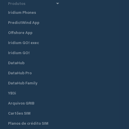
Produtos
Iridium Phones
PredictWind App
Offshore App
Iridium GO! exec
Iridium GO!
DataHub
DataHub Pro
DataHub Family
YB3i
Arquivos GRIB
Cartões SIM
Planos de crédito SIM