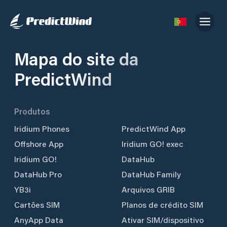
Mapa do site da
PredictWind
Produtos
Iridium Phones
PredictWind App
Offshore App
Iridium GO! exec
Iridium GO!
DataHub
DataHub Pro
DataHub Family
YB3i
Arquivos GRIB
Cartões SIM
Planos de crédito SIM
AnyApp Data
Ativar SIM/dispositivo