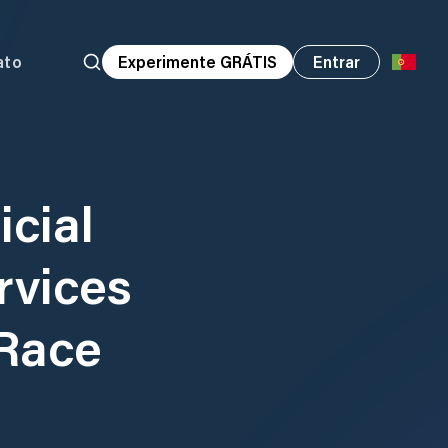
ato
Experimente GRÁTIS
Entrar
cial
rvices
 Race