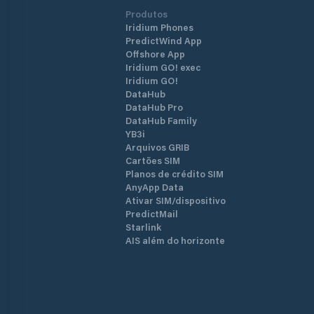
Produtos
Iridium Phones
PredictWind App
Offshore App
Iridium GO! exec
Iridium GO!
DataHub
DataHub Pro
DataHub Family
YB3i
Arquivos GRIB
Cartões SIM
Planos de crédito SIM
AnyApp Data
Ativar SIM/dispositivo
PredictMail
Starlink
AIS além do horizonte