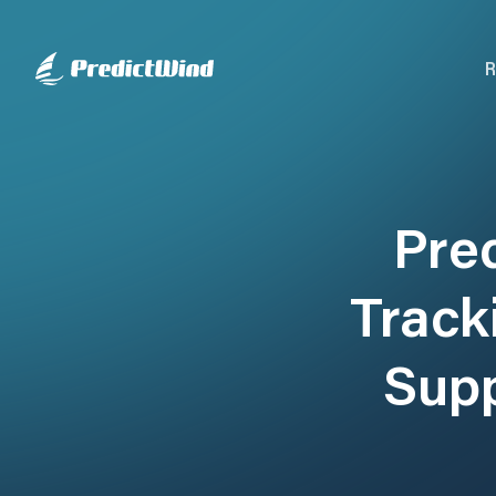
R
Pre
Track
Supp