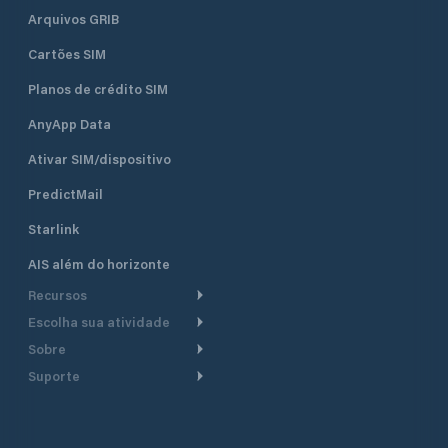
Arquivos GRIB
Cartões SIM
Planos de crédito SIM
AnyApp Data
Ativar SIM/dispositivo
PredictMail
Starlink
AIS além do horizonte
Recursos
Escolha sua atividade
Roteamento meteorológico
Sobre
Cruzeiro
Roteamento para
Suporte
embarcações a motor
Faça um tour
Lanchas
Central de Ajuda
Planejamento de saída
Por que a PredictWind
Regatas de iate
Suporte ao cliente