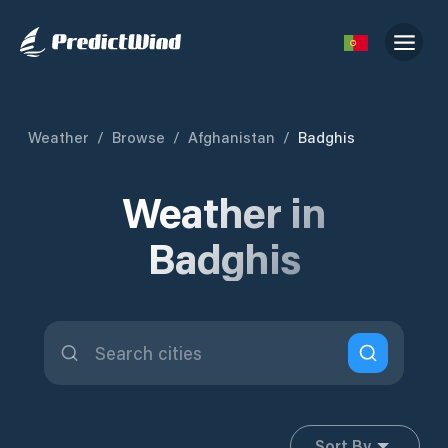
Weather
/
Browse
/
Afghanistan
/
Badghis
Weather in
Badghis
Sort By