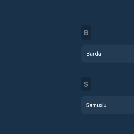
B
Barda
S
Samuxlu