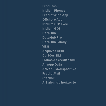
Produtos
Iridium Phones
PredictWind App
Offshore App
Iridium GO! exec
Iridium GO!
DataHub
DataHub Pro
DataHub Family
YB3i
Arquivos GRIB
Cartões SIM
Planos de crédito SIM
AnyApp Data
Ativar SIM/dispositivo
PredictMail
Starlink
AIS além do horizonte