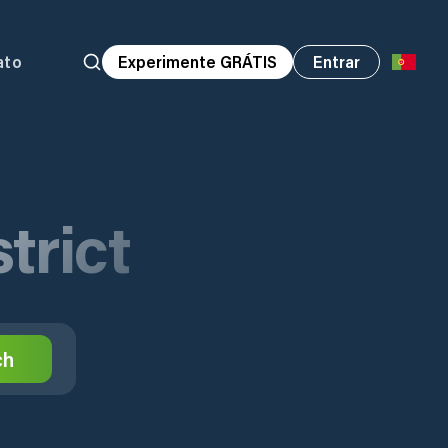
ato
Experimente GRÁTIS
Entrar
trict
ch