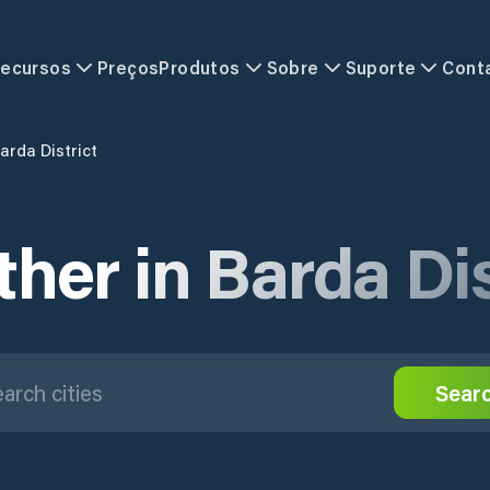
ecursos
Preços
Produtos
Sobre
Suporte
Cont
arda District
her in Barda Dis
Sear