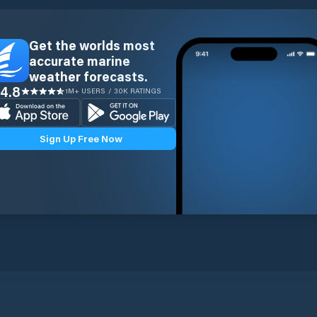
Get the worlds most
accurate marine
weather forecasts.
4.8
1M+ USERS / 30K RATINGS
Sign Up Free Now