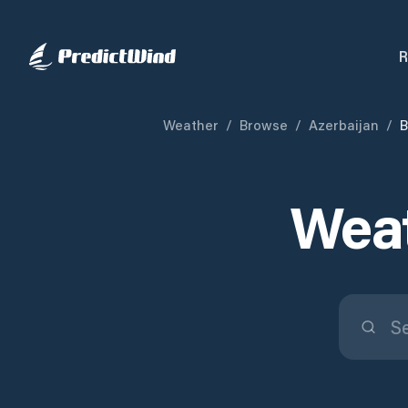
R
Weather
/
Browse
/
Azerbaijan
/
B
Weat