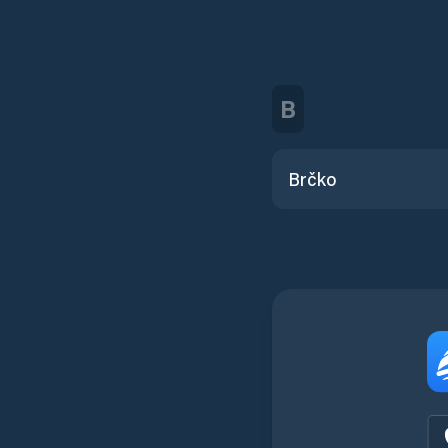
B
Brčko