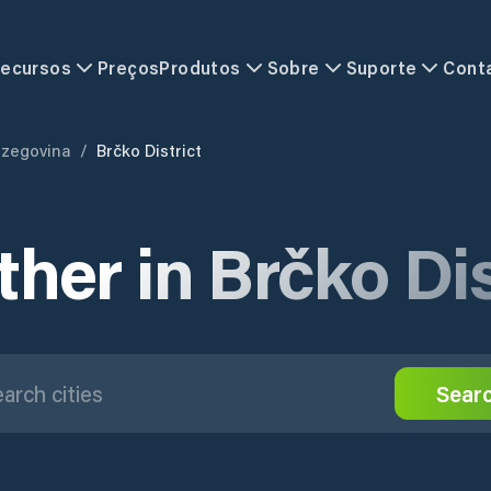
ecursos
Preços
Produtos
Sobre
Suporte
Cont
rzegovina
/
Brčko District
her in Brčko Dis
Sear