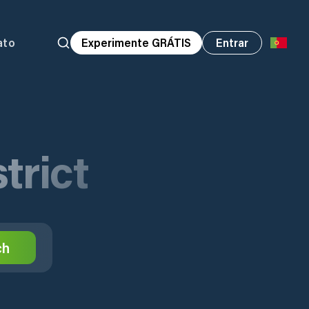
ato
Experimente GRÁTIS
Entrar
trict
ch