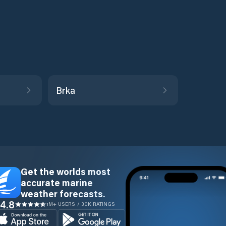
Brka
Get the worlds most
accurate marine
weather forecasts.
4.8
1M+ USERS / 30K RATINGS