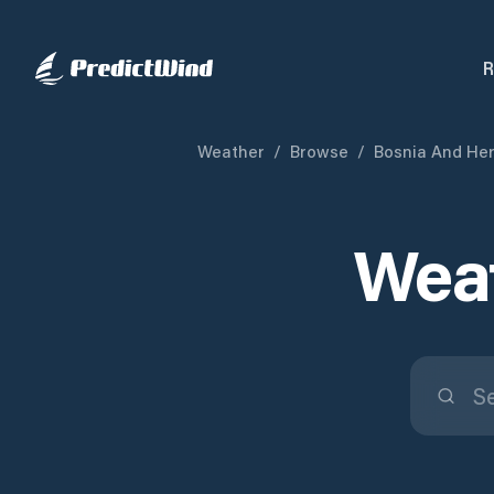
R
Weather
/
Browse
/
Bosnia And He
Weat