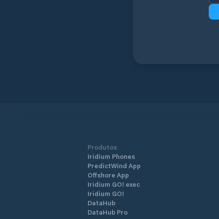
Produtos
Iridium Phones
PredictWind App
Offshore App
Iridium GO! exec
Iridium GO!
DataHub
DataHub Pro