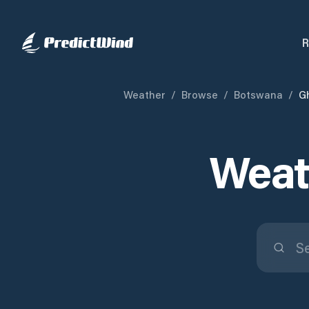
R
Weather
/
Browse
/
Botswana
/
Gh
Weath