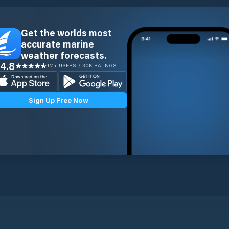
Get the worlds most
accurate marine
weather forecasts.
4.8
1M+ USERS / 30K RATINGS
Sign Up Free Now