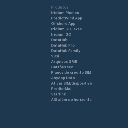
Produtos
Iridium Phones
PredictWind App
Offshore App
Iridium GO! exec
Iridium GO!
DataHub
DataHub Pro
DataHub Family
YB3i
Arquivos GRIB
Cartões SIM
Planos de crédito SIM
AnyApp Data
Ativar SIM/dispositivo
PredictMail
Starlink
AIS além do horizonte