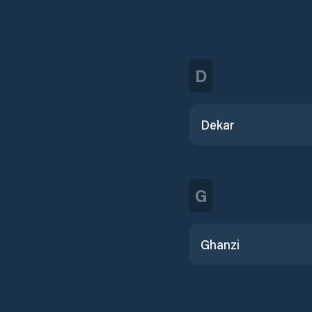
D
Dekar
G
Ghanzi