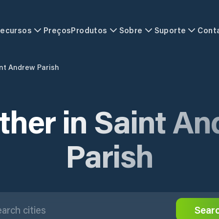
ecursos
Preços
Produtos
Sobre
Suporte
Cont
nt Andrew Parish
her in Saint A
Parish
Sear