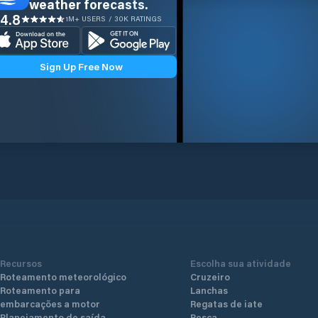
weather forecasts.
4.8
1M+ USERS / 30K RATINGS
Sign Up Free Now
Recursos
Escolha sua atividade
Roteamento meteorológico
Cruzeiro
Roteamento para
Lanchas
embarcações a motor
Regatas de iate
Planejamento de saída
Pesca