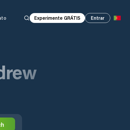
ato
Experimente GRÁTIS
Entrar
ndrew
ch