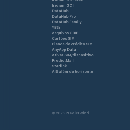
Iridium GO!
DataHub
DataHub Pro
DataHub Family
YB3i
Arquivos GRIB
Cartões SIM
Planos de crédito SIM
AnyApp Data
Ativar SIM/dispositivo
PredictMail
Starlink
AIS além do horizonte
©
2026
PredictWind