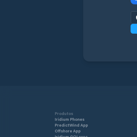
Produtos
Iridium Phones
PredictWind App
Offshore App
Iridium GO! exec