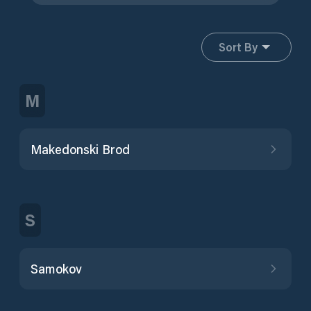
Sort By
M
Makedonski Brod
S
Samokov