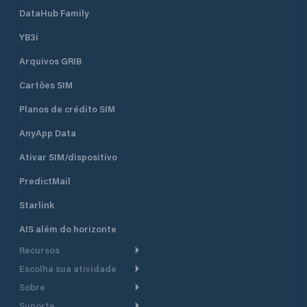
DataHub Family
YB3i
Arquivos GRIB
Cartões SIM
Planos de crédito SIM
AnyApp Data
Ativar SIM/dispositivo
PredictMail
Starlink
AIS além do horizonte
Recursos
Escolha sua atividade
Roteamento meteorológico
Sobre
Cruzeiro
Roteamento para
Suporte