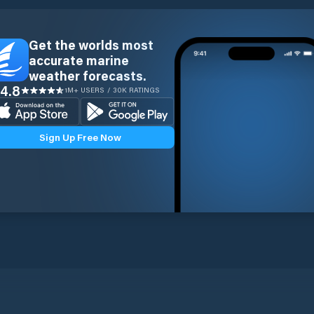
Get the worlds most
accurate marine
weather forecasts.
4.8
1M+ USERS / 30K RATINGS
Sign Up Free Now