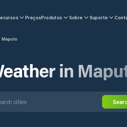
ecursos
Preços
Produtos
Sobre
Suporte
Cont
Maputo
eather in Mapu
Sear