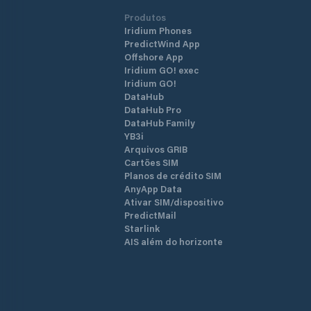
Produtos
Iridium Phones
PredictWind App
Offshore App
Iridium GO! exec
Iridium GO!
DataHub
DataHub Pro
DataHub Family
YB3i
Arquivos GRIB
Cartões SIM
Planos de crédito SIM
AnyApp Data
Ativar SIM/dispositivo
PredictMail
Starlink
AIS além do horizonte