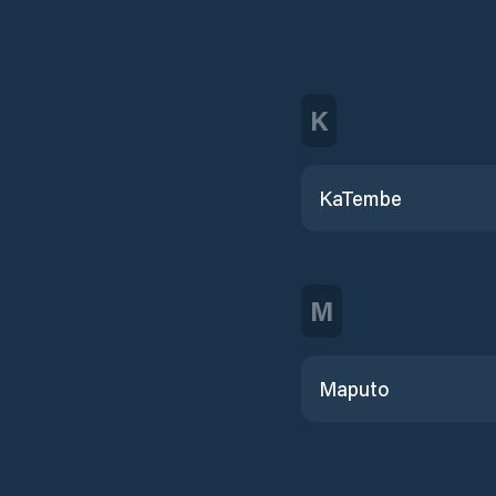
K
KaTembe
M
Maputo