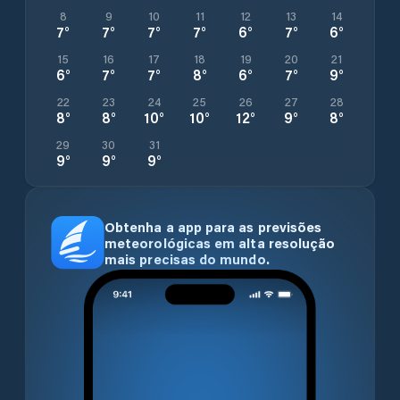
8
9
10
11
12
13
14
7
°
7
°
7
°
7
°
6
°
7
°
6
°
15
16
17
18
19
20
21
6
°
7
°
7
°
8
°
6
°
7
°
9
°
22
23
24
25
26
27
28
8
°
8
°
10
°
10
°
12
°
9
°
8
°
29
30
31
9
°
9
°
9
°
Obtenha a app para as previsões
meteorológicas em alta resolução
mais precisas do mundo.