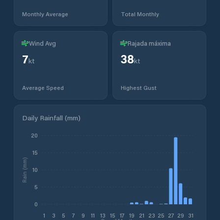
Monthly Average
Total Monthly
Wind Avg
Rajada máxima
7
38
kt
kt
Average Speed
Highest Gust
Daily Rainfall (mm)
20
15
Rain (mm)
10
5
0
1
3
5
7
9
11
13
15
17
19
21
23
25
27
29
31