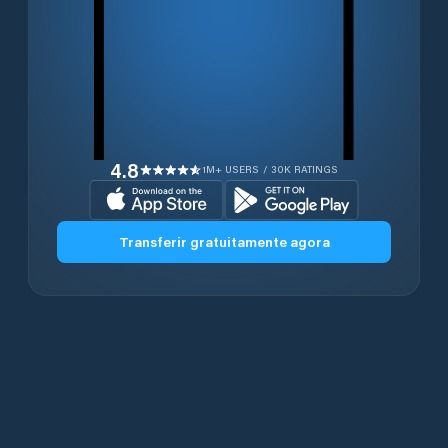
4.8
1M+ USERS / 30K RATINGS
Transferir gratuitamente agora