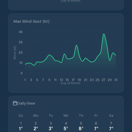
Day of Month
Max Wind Gust (kt)
40
30
Wind (kt)
20
10
0
1
3
5
7
9
11
13
15
17
19
21
23
25
27
29
31
Day of Month
Daily View
Su
Mo
Tu
We
Th
Fr
Sa
1
2
3
4
5
6
7
1
°
2
°
3
°
5
°
8
°
7
°
7
°