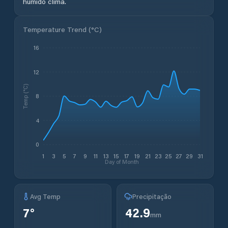
húmido clima.
Temperature Trend (
°C
)
16
12
Temp (°C)
8
4
0
1
3
5
7
9
11
13
15
17
19
21
23
25
27
29
31
Day of Month
Avg Temp
Precipitação
7
°
42.9
mm