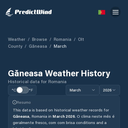
Weather
/
Browse
/
Romania
/
Olt
County
/
Găneasa
/
March
Găneasa
Weather History
Historical data for
Romania
°C
°F
March
2026
Resumo
This data is based on historical weather records for
Găneasa
,
Romania
in
March
2026
.
O clima neste mês é
geralmente fresco, com com brisa conditions and a