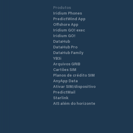
Produtos
Iridium Phones
PredictWind App
Offshore App
Iridium GO! exec
Iridium GO!
DataHub
DataHub Pro
DataHub Family
YB3i
Arquivos GRIB
Cartões SIM
Planos de crédito SIM
AnyApp Data
Ativar SIM/dispositivo
PredictMail
Starlink
AIS além do horizonte