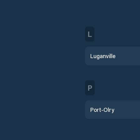
L
Luganville
P
Port-Olry