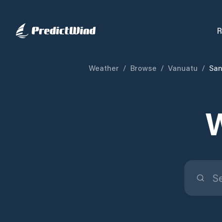
R
Weather
/
Browse
/
Vanuatu
/
Sa
W