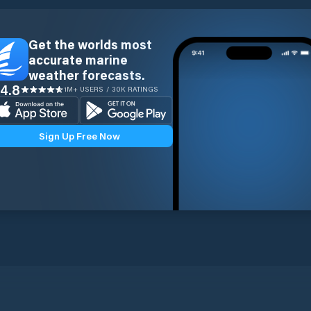
Get the worlds most
accurate marine
weather forecasts.
4.8
1M+ USERS / 30K RATINGS
Sign Up Free Now