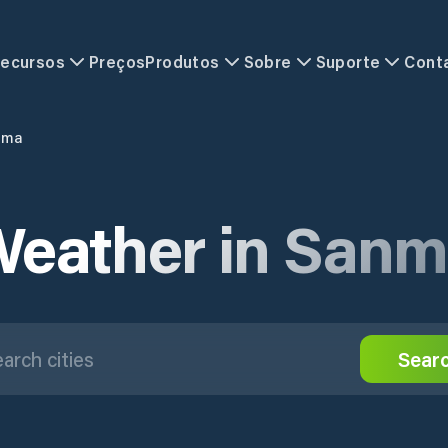
ecursos
Preços
Produtos
Sobre
Suporte
Cont
nma
eather in San
Sear