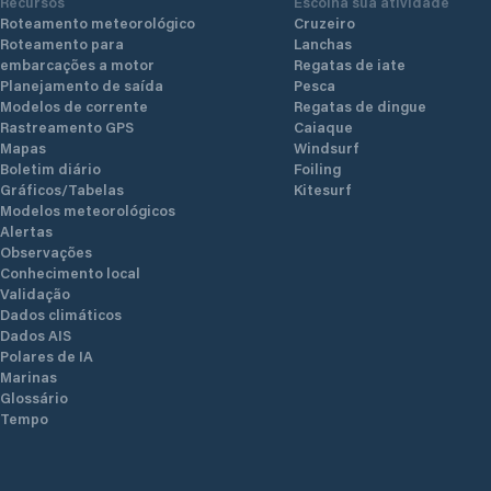
Recursos
Escolha sua atividade
wer
Roteamento meteorológico
Cruzeiro
doc
Roteamento para
Lanchas
wit
embarcações a motor
Regatas de iate
eve
Planejamento de saída
Pesca
m. 
Modelos de corrente
Regatas de dingue
164
Rastreamento GPS
Caiaque
eve
Mapas
Windsurf
(Pro
Boletim diário
Foiling
The 
Gráficos/Tabelas
Kitesurf
obt
Modelos meteorológicos
com
Alertas
smal
Observações
mete
Conhecimento local
dri
Validação
ser
Dados climáticos
and
Dados AIS
ele
Polares de IA
Marinas
lub
Glossário
tour
Tempo
Sec
Ush
serv
tre