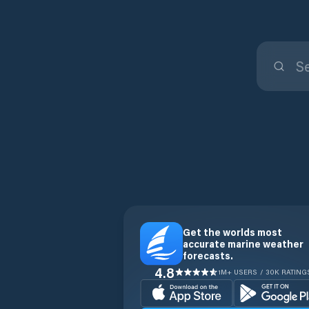
Get the worlds most
accurate marine weather
forecasts.
4.8
1M+ USERS / 30K RATING