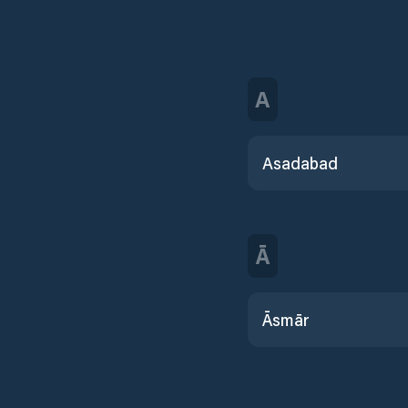
A
Asadabad
Ā
Āsmār