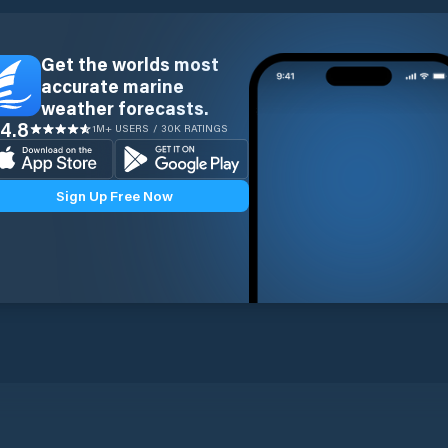
Get the worlds most
accurate marine
weather forecasts.
4.8
1M+ USERS / 30K RATINGS
Sign Up Free Now