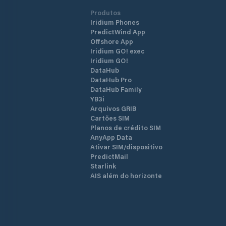
Produtos
Iridium Phones
PredictWind App
Offshore App
Iridium GO! exec
Iridium GO!
DataHub
DataHub Pro
DataHub Family
YB3i
Arquivos GRIB
Cartões SIM
Planos de crédito SIM
AnyApp Data
Ativar SIM/dispositivo
PredictMail
Starlink
AIS além do horizonte