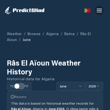
Weather
/
Browse
/
Algeria
/
Batna
/
Râs El
Aïoun
/
June
Râs El Aïoun
Weather
History
Historical data for
Algeria
°C
°F
June
2026
Resumo
This data is based on historical weather records for
Râs el Aïoun
,
Algeria
in
June
2026
.
O clima neste mês é