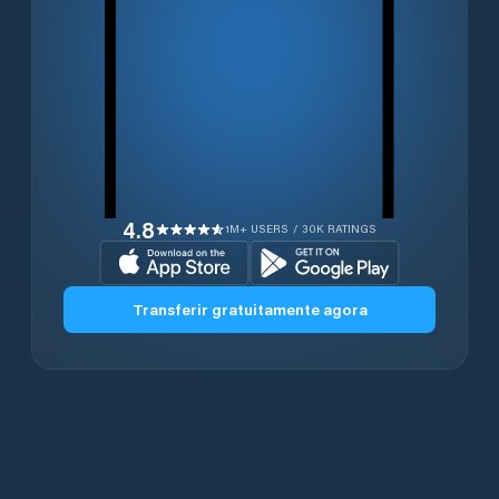
4.8
1M+ USERS / 30K RATINGS
Transferir gratuitamente agora