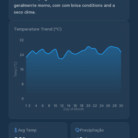
geralmente morno, com com brisa conditions and a
seco clima.
Temperature Trend (
°C
)
32
24
Temp (°C)
16
8
0
1
2
4
6
8
10
12
14
16
18
20
22
24
26
28
30
Day of Month
Avg Temp
Precipitação