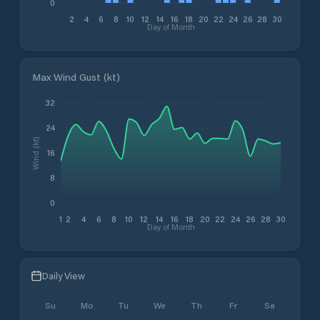
0
2
4
6
8
10
12
14
16
18
20
22
24
26
28
30
Day of Month
Max Wind Gust (kt)
32
24
Wind (kt)
16
8
0
1
2
4
6
8
10
12
14
16
18
20
22
24
26
28
30
Day of Month
Daily View
Su
Mo
Tu
We
Th
Fr
Sa