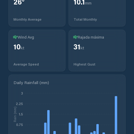
26
°
10.1
mm
Monthly Average
Total Monthly
Wind Avg
Rajada máxima
10
31
kt
kt
Average Speed
Highest Gust
Daily Rainfall (mm)
3
2.25
Rain (mm)
1.5
0.75