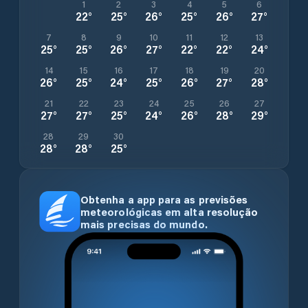
1
2
3
4
5
6
22
°
25
°
26
°
25
°
26
°
27
°
7
8
9
10
11
12
13
25
°
25
°
26
°
27
°
22
°
22
°
24
°
14
15
16
17
18
19
20
26
°
25
°
24
°
25
°
26
°
27
°
28
°
21
22
23
24
25
26
27
27
°
27
°
25
°
24
°
26
°
28
°
29
°
28
29
30
28
°
28
°
25
°
Obtenha a app para as previsões
meteorológicas em alta resolução
mais precisas do mundo.