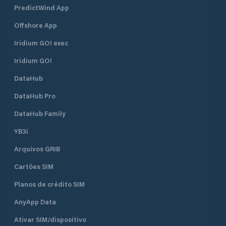
PredictWind App
Offshore App
Iridium GO! exec
Iridium GO!
DataHub
DataHub Pro
DataHub Family
YB3i
Arquivos GRIB
Cartões SIM
Planos de crédito SIM
AnyApp Data
Ativar SIM/dispositivo