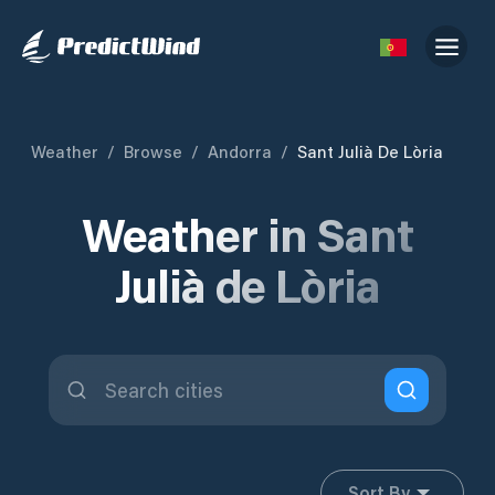
Weather
/
Browse
/
Andorra
/
Sant Julià De Lòria
Weather in Sant
Julià de Lòria
Sort By