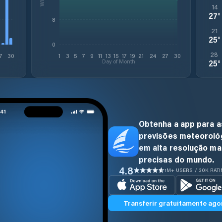
14
27
°
8
21
25
°
0
28
7
30
1
3
5
7
9
11
13
15
17
19
21
24
27
30
Day of Month
25
°
Obtenha a app para a
previsões meteoroló
em alta resolução ma
precisas do mundo.
4.8
1M+ USERS / 30K RAT
Transferir gratuitamente ago