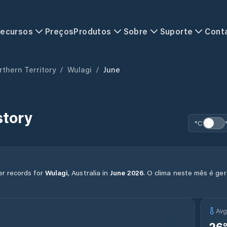
ecursos
Preços
Produtos
Sobre
Suporte
Cont
rthern Territory
/
Wulagi
/
June
story
°C
er records for
Wulagi
,
Australia
in
June
2026
.
O clima neste mês é ge
Av
26