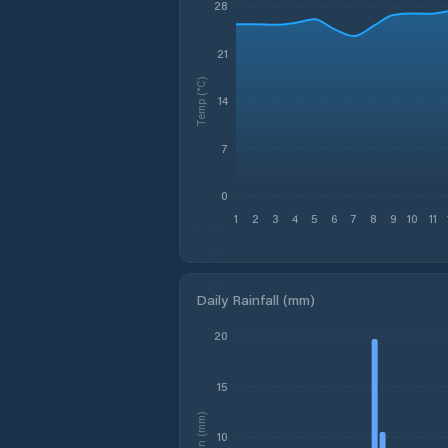
28
21
Temp (°C)
14
7
0
1
2
3
4
5
6
7
8
9
10
11
Daily Rainfall (mm)
20
15
Rain (mm)
10