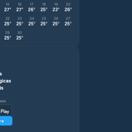
15
16
17
18
19
20
27
°
27
°
26
°
25
°
23
°
26
°
22
23
24
25
26
27
25
°
25
°
25
°
25
°
25
°
25
°
29
30
25
°
25
°
s
gicas
is
INGS
ra