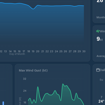
Month
Win
9
kt
12
13
14
15
16
17
18
19
20
21
22
23
24
25
26
27
28
29
30
Day of Month
Avera
Dai
Max Wind Gust (kt)
32
Su
24
7
Wind (kt)
24
°
16