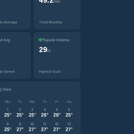
mm
ly Average
Total Monthly
d Avg
Rajada máxima
29
kt
ge Speed
Highest Gust
ly View
Mo
Tu
We
Th
Fr
Sa
1
2
3
4
5
6
25
°
25
°
25
°
26
°
26
°
25
°
8
9
10
11
12
13
25
°
27
°
27
°
27
°
27
°
27
°