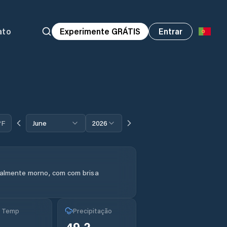
ato
Experimente GRÁTIS
Entrar
°F
June
2026
ralmente morno, com com brisa
g Temp
Precipitação
°
49.2