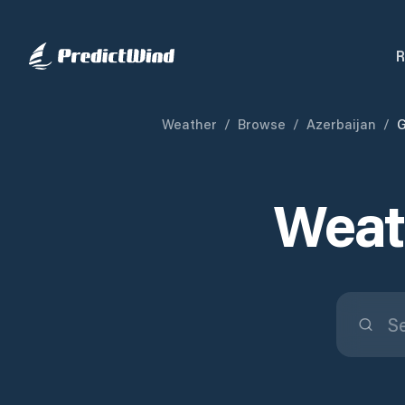
R
Weather
/
Browse
/
Azerbaijan
/
G
Weath