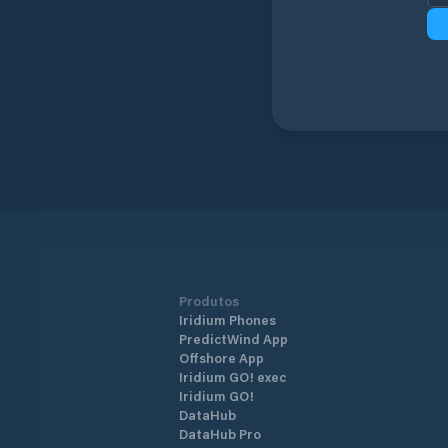
Produtos
Iridium Phones
PredictWind App
Offshore App
Iridium GO! exec
Iridium GO!
DataHub
DataHub Pro