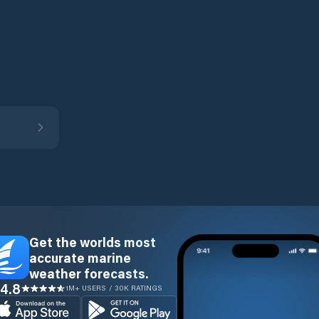
Get the worlds most
accurate marine
weather forecasts.
4.8
1M+ USERS / 30K RATINGS