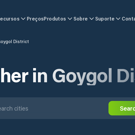
ecursos
Preços
Produtos
Sobre
Suporte
Cont
oygol District
er in Goygol Di
Sear