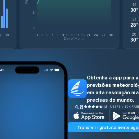
14
30
°
6
21
28
°
0
28
7
30
1
3
5
7
9
11
13
15
17
19
21
24
27
30
Day of Month
30
°
Obtenha a app para a
previsões meteoroló
em alta resolução ma
precisas do mundo.
4.8
1M+ USERS / 30K RAT
Transferir gratuitamente ago