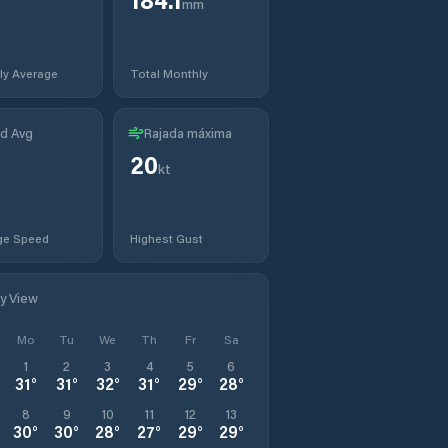
mm
ly Average
Total Monthly
d Avg
Rajada máxima
20
kt
ge Speed
Highest Gust
ly View
Mo
Tu
We
Th
Fr
Sa
1
2
3
4
5
6
31
°
31
°
32
°
31
°
29
°
28
°
8
9
10
11
12
13
30
°
30
°
28
°
27
°
29
°
29
°