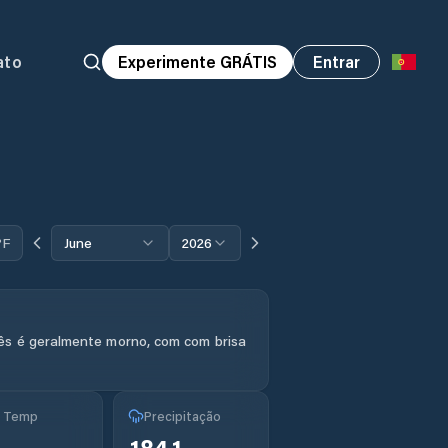
ato
Experimente GRÁTIS
Entrar
°F
June
2026
ês é geralmente morno, com com brisa
g Temp
Precipitação
°
184.1