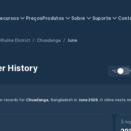
ecursos
Preços
Produtos
Sobre
Suporte
Cont
Khulna District
/
Chuadanga
/
June
r History
°C
er records for
Chuadanga
,
Bangladesh
in
June
2026
.
O clima neste m
Av
29