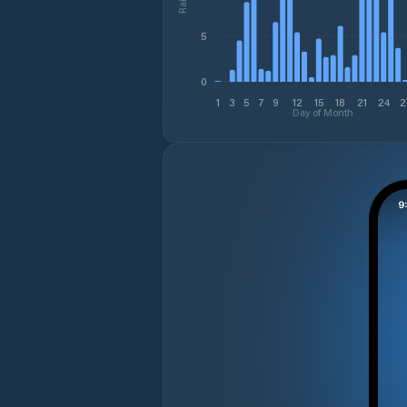
5
0
1
3
5
7
9
12
15
18
21
24
2
Day of Month