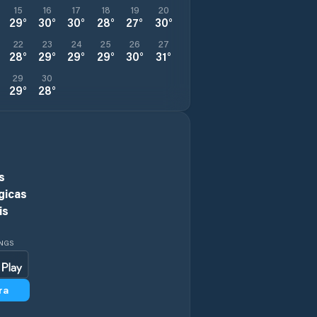
15
16
17
18
19
20
29
°
30
°
30
°
28
°
27
°
30
°
22
23
24
25
26
27
28
°
29
°
29
°
29
°
30
°
31
°
29
30
29
°
28
°
s
gicas
is
INGS
ra