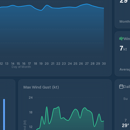
Month
Win
7
kt
12
13
14
15
16
17
18
19
20
21
22
23
24
25
26
27
28
29
30
Day of Month
Avera
Dai
Max Wind Gust (kt)
24
Su
18
7
Wind (kt)
29
°
12