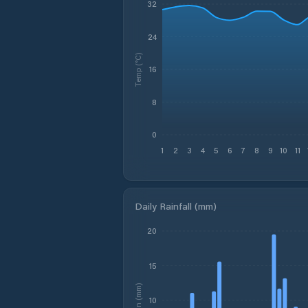
32
24
Temp (°C)
16
8
0
1
2
3
4
5
6
7
8
9
10
11
Daily Rainfall (mm)
20
15
Rain (mm)
10