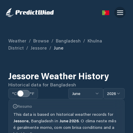
Weather
/
Browse
/
Bangladesh
/
Khulna
District
/
Jessore
/
June
Jessore
Weather History
Historical data for
Bangladesh
°C
°F
June
2026
Resumo
This data is based on historical weather records for
Jessore
,
Bangladesh
in
June
2026
.
O clima neste mês
é geralmente morno, com com brisa conditions and a