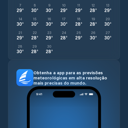
7
8
9
10
11
12
13
29
°
30
°
30
°
29
°
29
°
28
°
29
°
14
15
16
17
18
19
20
30
°
30
°
30
°
30
°
28
°
28
°
30
°
21
22
23
24
25
26
27
29
°
28
°
29
°
28
°
29
°
30
°
30
°
28
29
30
30
°
28
°
28
°
Obtenha a app para as previsões
meteorológicas em alta resolução
mais precisas do mundo.