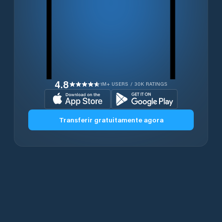
4.8
1M+ USERS / 30K RATINGS
Transferir gratuitamente agora