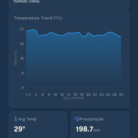
húmido clima.
Temperature Trend (
°C
)
32
24
Temp (°C)
16
8
0
1
2
4
6
8
10
12
14
16
18
20
22
24
26
28
30
Day of Month
Avg Temp
Precipitação
29
°
198.7
mm