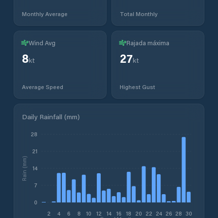
Monthly Average
Total Monthly
Wind Avg
Rajada máxima
8
27
kt
kt
Average Speed
Highest Gust
Daily Rainfall (mm)
28
21
Rain (mm)
14
7
0
2
4
6
8
10
12
14
16
18
20
22
24
26
28
30