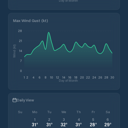
Day of Month
Max Wind Gust (kt)
28
21
Wind (kt)
14
7
0
1
2
4
6
8
10
12
14
16
18
20
22
24
26
28
30
Day of Month
Daily View
Su
Mo
Tu
We
Th
Fr
Sa
1
2
3
4
5
6
31
°
31
°
32
°
31
°
28
°
29
°