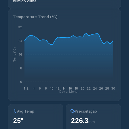
húmido clima.
Temperature Trend (
°C
)
32
24
Temp (°C)
16
8
0
1
2
4
6
8
10
12
14
16
18
20
22
24
26
28
30
Day of Month
Avg Temp
Precipitação
25
°
226.3
mm