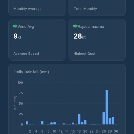
Monthly Average
Total Monthly
Wind Avg
Rajada máxima
9
28
kt
kt
Average Speed
Highest Gust
Daily Rainfall (mm)
100
75
Rain (mm)
50
25
0
2
4
6
8
10
12
14
16
18
20
22
24
26
28
30