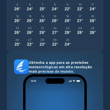
5
6
7
8
9
10
11
26
°
24
°
25
°
24
°
22
°
22
°
24
°
12
13
14
15
16
17
18
26
°
26
°
26
°
26
°
26
°
27
°
26
°
19
20
21
22
23
24
25
26
°
26
°
29
°
27
°
28
°
28
°
28
°
26
27
28
29
30
25
°
22
°
23
°
22
°
24
°
Obtenha a app para as previsões
meteorológicas em alta resolução
mais precisas do mundo.