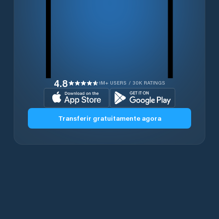
4.8
1M+ USERS / 30K RATINGS
Transferir gratuitamente agora