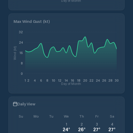
Day of Month
Max Wind Gust (kt)
32
24
Wind (kt)
16
8
0
1
2
4
6
8
10
12
14
16
18
20
22
24
26
28
30
Day of Month
Daily View
Su
Mo
Tu
We
Th
Fr
Sa
1
2
3
4
24
°
26
°
27
°
27
°