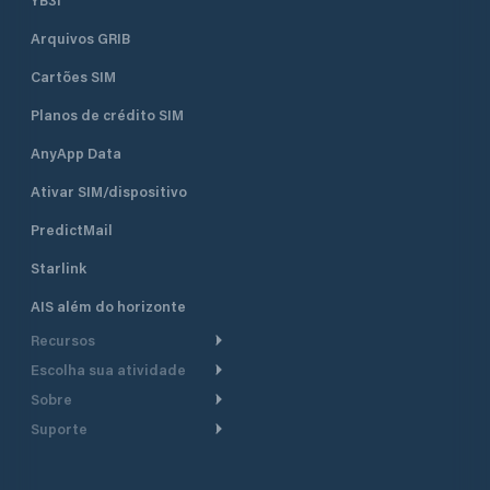
Arquivos GRIB
Cartões SIM
Planos de crédito SIM
AnyApp Data
Ativar SIM/dispositivo
PredictMail
Starlink
AIS além do horizonte
Recursos
Escolha sua atividade
Roteamento meteorológico
Sobre
Cruzeiro
Roteamento para
Suporte
embarcações a motor
Faça um tour
Lanchas
Central de Ajuda
Planejamento de saída
Por que a PredictWind
Regatas de iate