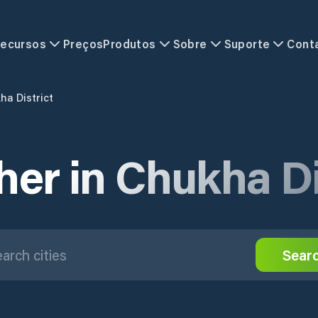
ecursos
Preços
Produtos
Sobre
Suporte
Cont
ha District
er in Chukha Di
Sear