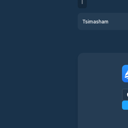
T
Tsimasham