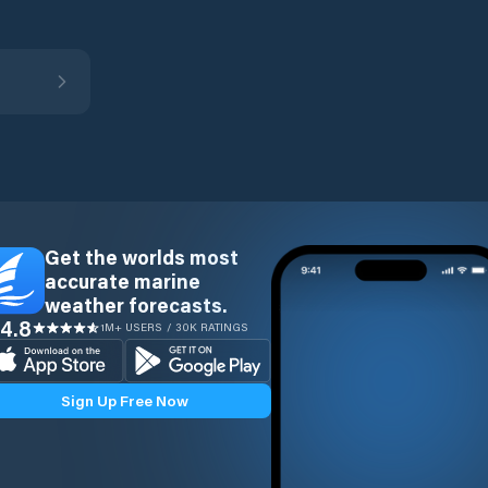
Get the worlds most
accurate marine
weather forecasts.
4.8
1M+ USERS / 30K RATINGS
Sign Up Free Now