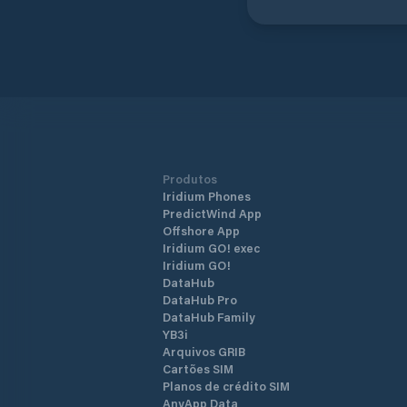
Produtos
Iridium Phones
PredictWind App
Offshore App
Iridium GO! exec
Iridium GO!
DataHub
DataHub Pro
DataHub Family
YB3i
Arquivos GRIB
Cartões SIM
Planos de crédito SIM
AnyApp Data