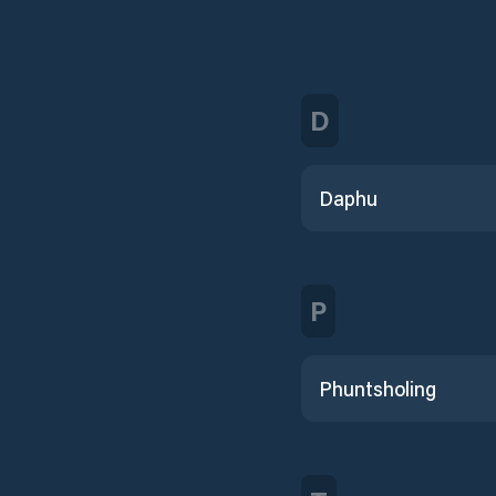
D
Daphu
P
Phuntsholing