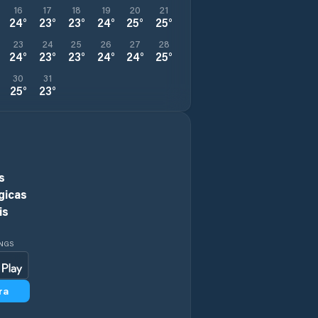
16
17
18
19
20
21
24
°
23
°
23
°
24
°
25
°
25
°
23
24
25
26
27
28
24
°
23
°
23
°
24
°
24
°
25
°
30
31
25
°
23
°
s
gicas
is
INGS
ra