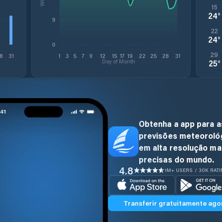
15
24
°
9
22
24
°
0
29
8
31
1
3
5
7
9
12
15
17
19
22
25
28
31
Day of Month
25
°
Obtenha a app para a
previsões meteoroló
em alta resolução ma
precisas do mundo.
4.8
1M+ USERS / 30K RAT
Transferir gratuitamente ago