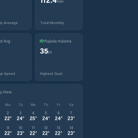
mm
ly Average
Total Monthly
d Avg
Rajada máxima
35
kt
ge Speed
Highest Gust
ly View
Mo
Tu
We
Th
Fr
Sa
2
3
4
5
6
7
22
°
24
°
25
°
24
°
24
°
23
°
9
10
11
12
13
14
22
°
23
°
22
°
22
°
22
°
23
°