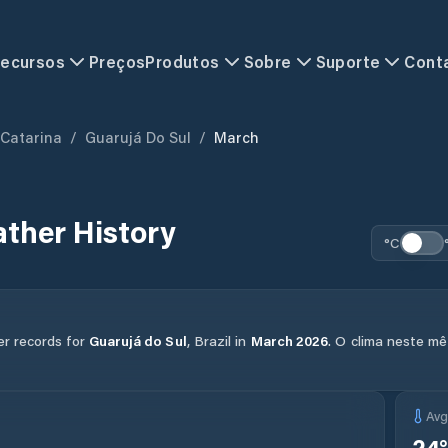
ecursos
Preços
Produtos
Sobre
Suporte
Cont
 Catarina
/
Guarujá Do Sul
/
March
ther History
°C
er records for
Guarujá do Sul
,
Brazil
in
March
2026
.
O clima neste mê
Av
24
°