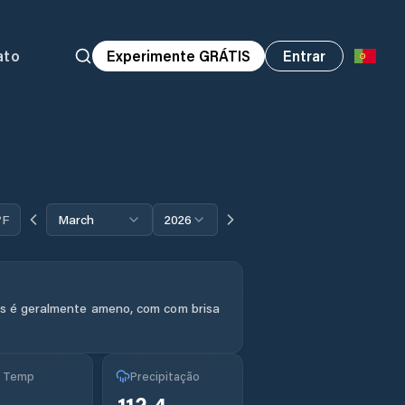
ato
Experimente GRÁTIS
Entrar
°F
March
2026
s é geralmente ameno, com com brisa
g Temp
Precipitação
112.4