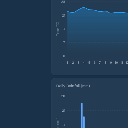
28
21
Temp (°C)
14
7
0
1
2
3
4
5
6
7
8
9
10
11
1
Daily Rainfall (mm)
28
21
Rain (mm)
14