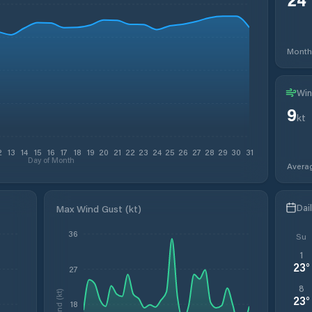
Month
Win
9
kt
2
13
14
15
16
17
18
19
20
21
22
23
24
25
26
27
28
29
30
31
Day of Month
Avera
Dai
Max Wind Gust (kt)
36
Su
1
23
°
27
8
Wind (kt)
23
°
18