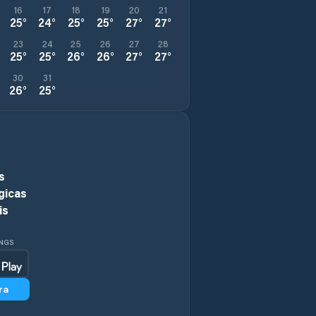
16
17
18
19
20
21
25
°
24
°
25
°
25
°
27
°
27
°
23
24
25
26
27
28
25
°
25
°
26
°
26
°
27
°
27
°
30
31
26
°
25
°
s
gicas
is
INGS
ra