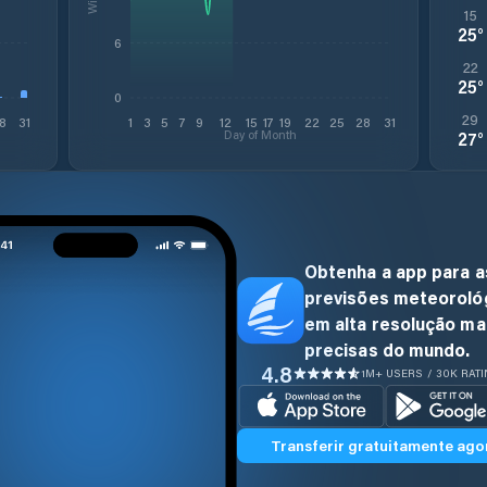
15
25
°
6
22
25
°
0
29
8
31
1
3
5
7
9
12
15
17
19
22
25
28
31
Day of Month
27
°
Obtenha a app para a
previsões meteoroló
em alta resolução ma
precisas do mundo.
4.8
1M+ USERS / 30K RAT
Transferir gratuitamente ago