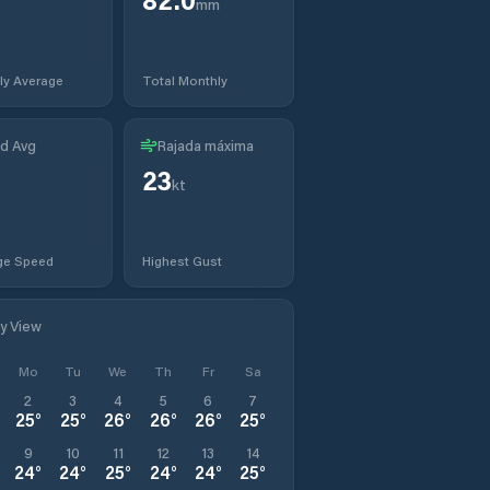
mm
ly Average
Total Monthly
d Avg
Rajada máxima
23
kt
ge Speed
Highest Gust
ly View
Mo
Tu
We
Th
Fr
Sa
2
3
4
5
6
7
25
°
25
°
26
°
26
°
26
°
25
°
9
10
11
12
13
14
24
°
24
°
25
°
24
°
24
°
25
°