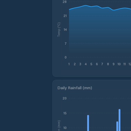
28
21
Temp (°C)
14
7
0
1
2
3
4
5
6
7
8
9
10
11
1
Daily Rainfall (mm)
20
15
Rain (mm)
10