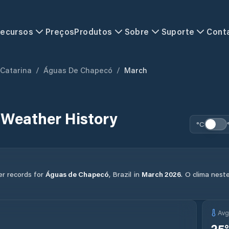
ecursos
Preços
Produtos
Sobre
Suporte
Cont
 Catarina
/
Águas De Chapecó
/
March
Weather History
°C
er records for
Águas de Chapecó
,
Brazil
in
March
2026
.
O clima nest
Av
25
°