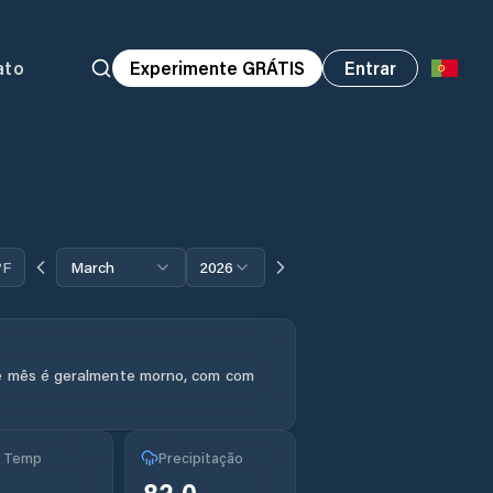
ato
Experimente GRÁTIS
Entrar
°F
March
2026
e mês é geralmente morno, com com
g Temp
Precipitação
82.0