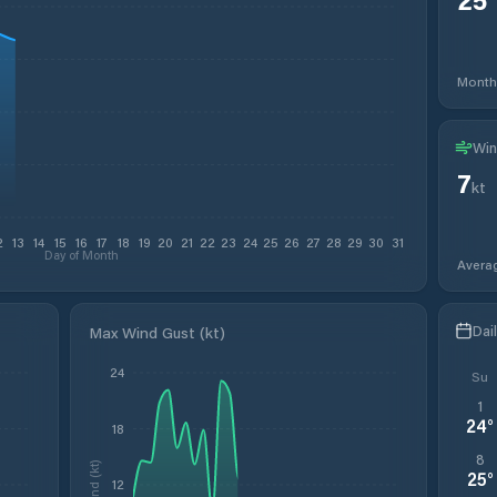
Month
Win
7
kt
2
13
14
15
16
17
18
19
20
21
22
23
24
25
26
27
28
29
30
31
Day of Month
Avera
Dai
Max Wind Gust (kt)
24
Su
1
24
°
18
8
Wind (kt)
25
°
12