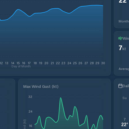
Month
Win
7
kt
12
13
14
15
16
17
18
19
20
21
22
23
24
25
26
27
28
29
30
Day of Month
Avera
Dai
Max Wind Gust (kt)
32
Su
24
7
Wind (kt)
22
°
16