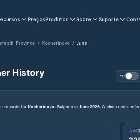
ecursos
Preços
Produtos
Sobre
Suporte
Cont
stendil Province
/
Kocherinovo
/
June
er History
°C
er records for
Kocherinovo
,
Bulgaria
in
June
2026
.
O clima neste mês
Av
22