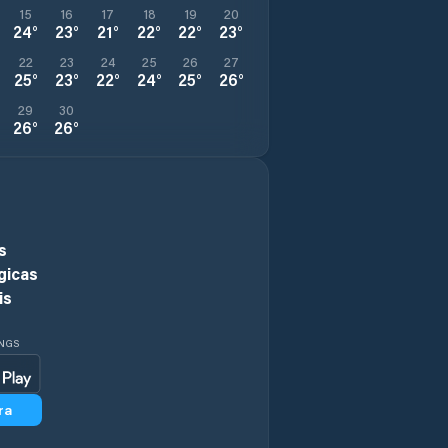
15
16
17
18
19
20
24
°
23
°
21
°
22
°
22
°
23
°
22
23
24
25
26
27
25
°
23
°
22
°
24
°
25
°
26
°
29
30
26
°
26
°
s
gicas
is
INGS
ra