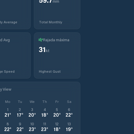
mm
ly Average
Total Monthly
d Avg
Rajada máxima
31
kt
ge Speed
Highest Gust
ly View
Mo
Tu
We
Th
Fr
Sa
1
2
3
4
5
6
21
°
17
°
20
°
18
°
20
°
22
°
8
9
10
11
12
13
22
°
22
°
23
°
23
°
18
°
19
°