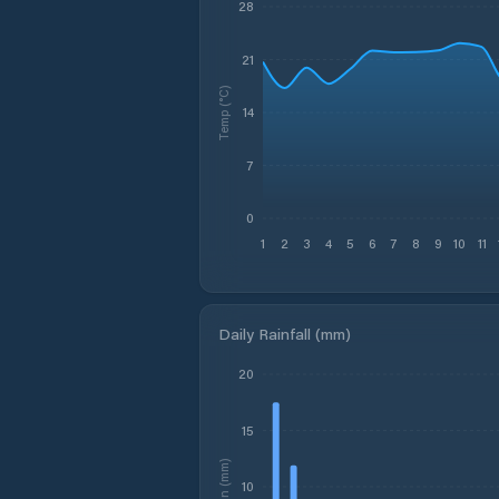
28
21
Temp (°C)
14
7
0
1
2
3
4
5
6
7
8
9
10
11
Daily Rainfall (mm)
20
15
Rain (mm)
10