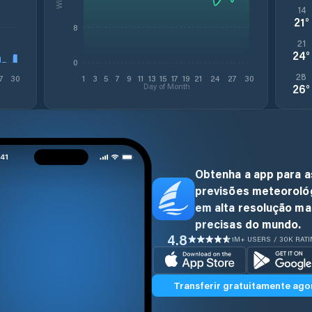
14
21
°
8
21
24
°
0
28
7
30
1
3
5
7
9
11
13
15
17
19
21
24
27
30
Day of Month
26
°
Obtenha a app para a
previsões meteoroló
em alta resolução ma
precisas do mundo.
4.8
1M+ USERS / 30K RAT
Transferir gratuitamente ago