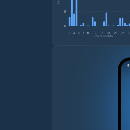
5
0
1
3
5
7
9
12
15
18
21
24
2
Day of Month