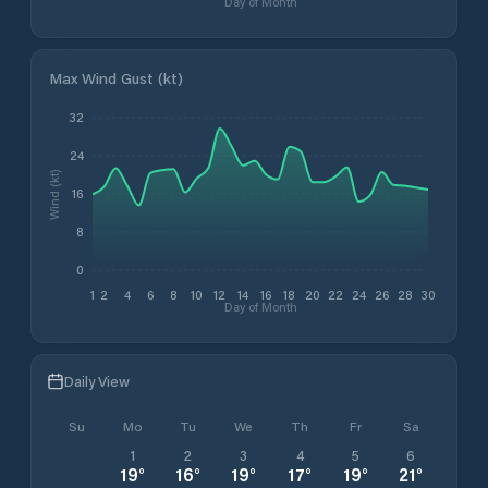
Day of Month
Max Wind Gust (kt)
32
24
Wind (kt)
16
8
0
1
2
4
6
8
10
12
14
16
18
20
22
24
26
28
30
Day of Month
Daily View
Su
Mo
Tu
We
Th
Fr
Sa
1
2
3
4
5
6
19
°
16
°
19
°
17
°
19
°
21
°