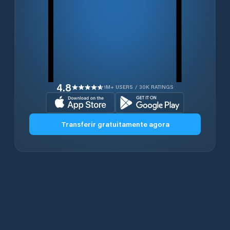
4.8
1M+ USERS / 30K RATINGS
Transferir gratuitamente agora