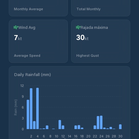
Monthly Average
Total Monthly
Wind Avg
Rajada máxima
7
30
kt
kt
Average Speed
Highest Gust
Daily Rainfall (mm)
12
9
Rain (mm)
6
3
0
2
4
6
8
10
12
14
16
18
20
22
24
26
28
30