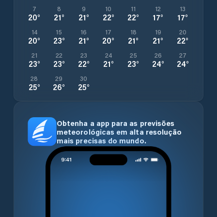
7
8
9
10
11
12
13
20
°
21
°
21
°
22
°
22
°
17
°
17
°
14
15
16
17
18
19
20
20
°
23
°
21
°
20
°
21
°
21
°
22
°
21
22
23
24
25
26
27
23
°
23
°
22
°
21
°
23
°
24
°
24
°
28
29
30
25
°
26
°
25
°
Obtenha a app para as previsões
meteorológicas em alta resolução
mais precisas do mundo.