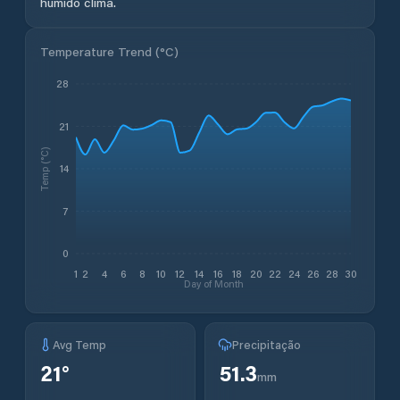
húmido clima.
Temperature Trend (
°C
)
28
21
Temp (°C)
14
7
0
1
2
4
6
8
10
12
14
16
18
20
22
24
26
28
30
Day of Month
Avg Temp
Precipitação
21
°
51.3
mm