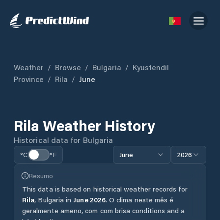
Weather
/
Browse
/
Bulgaria
/
Kyustendil
Province
/
Rila
/
June
Rila
Weather History
Historical data for
Bulgaria
°C
°F
June
2026
Resumo
This data is based on historical weather records for
Rila
,
Bulgaria
in
June
2026
.
O clima neste mês é
geralmente ameno, com com brisa conditions and a