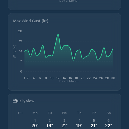
Day of Month
Max Wind Gust (kt)
28
21
Wind (kt)
14
7
0
1
2
4
6
8
10
12
14
16
18
20
22
24
26
28
30
Day of Month
Daily View
Su
Mo
Tu
We
Th
Fr
Sa
1
2
3
4
5
6
20
°
19
°
21
°
19
°
21
°
22
°