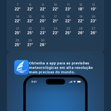
7
8
9
10
11
12
13
22
°
22
°
22
°
22
°
23
°
18
°
19
°
14
15
16
17
18
19
20
22
°
22
°
20
°
21
°
22
°
22
°
23
°
21
22
23
24
25
26
27
25
°
25
°
23
°
23
°
25
°
26
°
26
°
28
29
30
25
°
27
°
28
°
Obtenha a app para as previsões
meteorológicas em alta resolução
mais precisas do mundo.