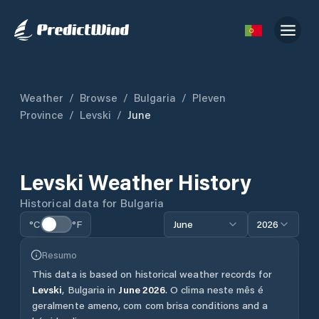
Weather
/
Browse
/
Bulgaria
/
Pleven
Province
/
Levski
/
June
Levski
Weather History
Historical data for
Bulgaria
°C
°F
June
2026
Resumo
This data is based on historical weather records for
Levski
,
Bulgaria
in
June
2026
.
O clima neste mês é
geralmente ameno, com com brisa conditions and a