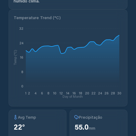
húmido clima.
Temperature Trend (
°C
)
32
24
Temp (°C)
16
8
0
1
2
4
6
8
10
12
14
16
18
20
22
24
26
28
30
Day of Month
Avg Temp
Precipitação
22
°
55.0
mm