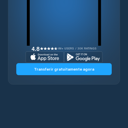
4.8
1M+ USERS / 30K RATINGS
Transferir gratuitamente agora