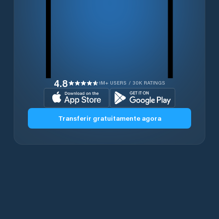
4.8
1M+ USERS / 30K RATINGS
Transferir gratuitamente agora