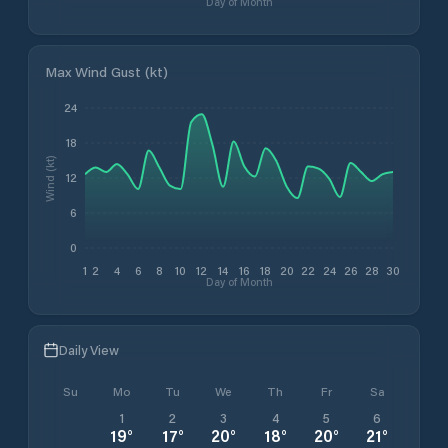
Day of Month
Max Wind Gust (kt)
24
18
Wind (kt)
12
6
0
1
2
4
6
8
10
12
14
16
18
20
22
24
26
28
30
Day of Month
Daily View
Su
Mo
Tu
We
Th
Fr
Sa
1
2
3
4
5
6
19
°
17
°
20
°
18
°
20
°
21
°