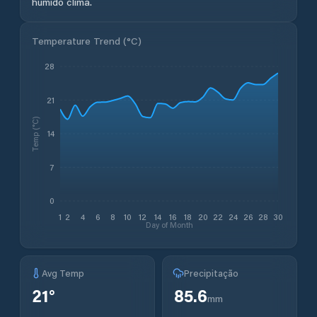
húmido clima.
Temperature Trend (
°C
)
28
21
Temp (°C)
14
7
0
1
2
4
6
8
10
12
14
16
18
20
22
24
26
28
30
Day of Month
Avg Temp
Precipitação
21
°
85.6
mm