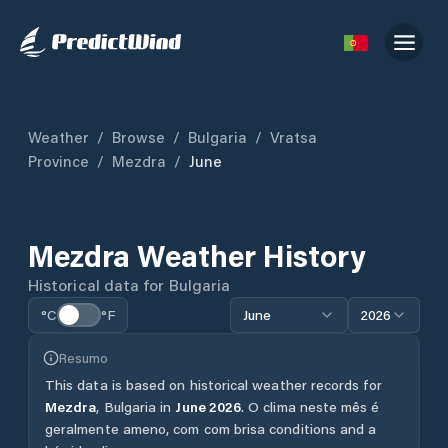
Weather
/
Browse
/
Bulgaria
/
Vratsa
Province
/
Mezdra
/
June
Mezdra
Weather History
Historical data for
Bulgaria
°C
°F
June
2026
Resumo
This data is based on historical weather records for
Mezdra
,
Bulgaria
in
June
2026
.
O clima neste mês é
geralmente ameno, com com brisa conditions and a