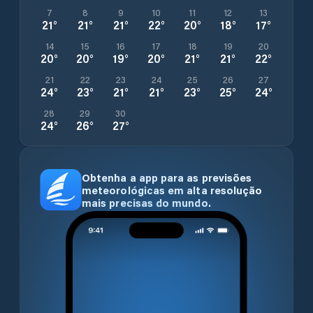
7
8
9
10
11
12
13
21
°
21
°
21
°
22
°
20
°
18
°
17
°
14
15
16
17
18
19
20
20
°
20
°
19
°
20
°
21
°
21
°
22
°
21
22
23
24
25
26
27
24
°
23
°
21
°
21
°
23
°
25
°
24
°
28
29
30
24
°
26
°
27
°
Obtenha a app para as previsões
meteorológicas em alta resolução
mais precisas do mundo.