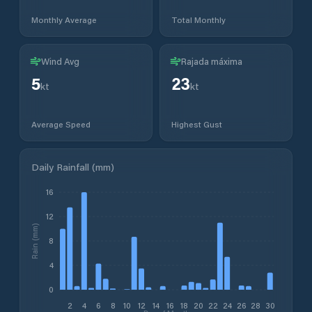
Monthly Average
Total Monthly
Wind Avg
Rajada máxima
5
23
kt
kt
Average Speed
Highest Gust
Daily Rainfall (mm)
16
12
Rain (mm)
8
4
0
2
4
6
8
10
12
14
16
18
20
22
24
26
28
30