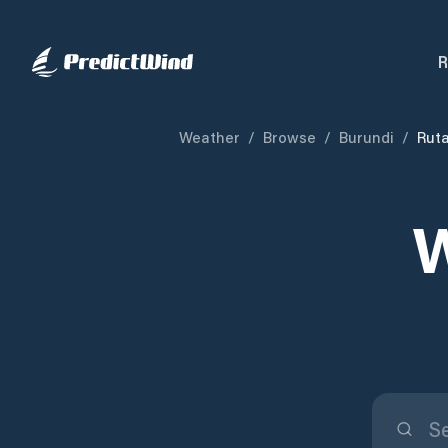
R
Weather
/
Browse
/
Burundi
/
Ruta
W