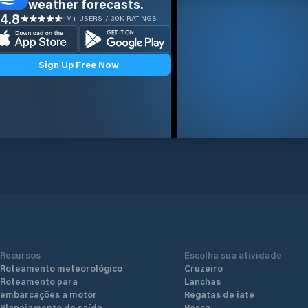
weather forecasts.
4.8
1M+ USERS / 30K RATINGS
Sign Up Free Now
Recursos
Escolha sua atividade
Roteamento meteorológico
Cruzeiro
Roteamento para
Lanchas
embarcações a motor
Regatas de iate
Planejamento de saída
Pesca