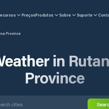
ecursos
Preços
Produtos
Sobre
Suporte
Cont
na Province
eather in Ruta
Province
Sear