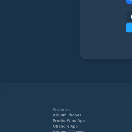
Produtos
Iridium Phones
PredictWind App
Offshore App
Iridium GO! exec