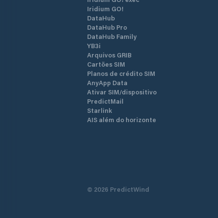
Iridium GO!
DataHub
DataHub Pro
DataHub Family
YB3i
Arquivos GRIB
Cartões SIM
Planos de crédito SIM
AnyApp Data
Ativar SIM/dispositivo
PredictMail
Starlink
AIS além do horizonte
©
2026
PredictWind