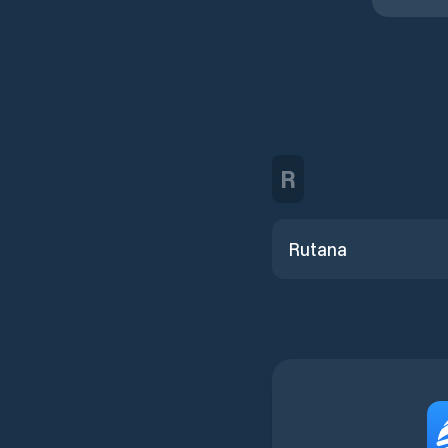
R
Rutana