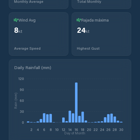
Monthly Average
Total Monthly
Wind Avg
Rajada máxima
8
24
kt
kt
Average Speed
Highest Gust
Daily Rainfall (mm)
120
90
Rain (mm)
60
30
0
2
4
6
8
10
12
14
16
18
20
22
24
26
28
30
Day of Month