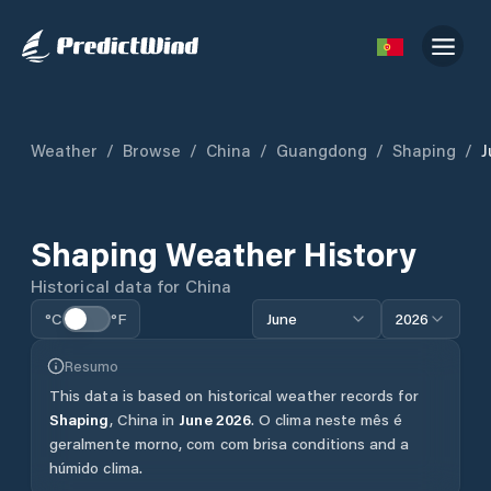
Weather
/
Browse
/
China
/
Guangdong
/
Shaping
/
J
Shaping
Weather History
Historical data for
China
°C
°F
June
2026
Resumo
This data is based on historical weather records for
Shaping
,
China
in
June
2026
.
O clima neste mês é
geralmente morno, com com brisa conditions and a
húmido clima.