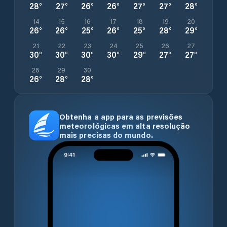
28
°
27
°
26
°
26
°
27
°
27
°
28
°
14
15
16
17
18
19
20
26
°
26
°
25
°
26
°
25
°
28
°
29
°
21
22
23
24
25
26
27
30
°
30
°
30
°
30
°
29
°
27
°
27
°
28
29
30
26
°
28
°
28
°
Obtenha a app para as previsões
meteorológicas em alta resolução
mais precisas do mundo.