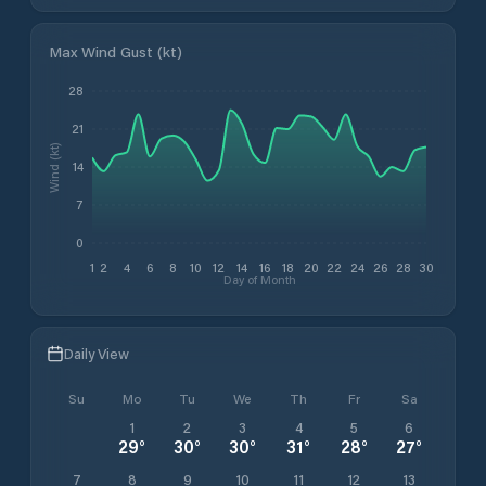
Max Wind Gust (kt)
28
21
Wind (kt)
14
7
0
1
2
4
6
8
10
12
14
16
18
20
22
24
26
28
30
Day of Month
Daily View
Su
Mo
Tu
We
Th
Fr
Sa
1
2
3
4
5
6
29
°
30
°
30
°
31
°
28
°
27
°
7
8
9
10
11
12
13