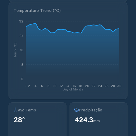
Temperature Trend (
°C
)
32
24
Temp (°C)
16
8
0
1
2
4
6
8
10
12
14
16
18
20
22
24
26
28
30
Day of Month
Avg Temp
Precipitação
28
°
424.3
mm