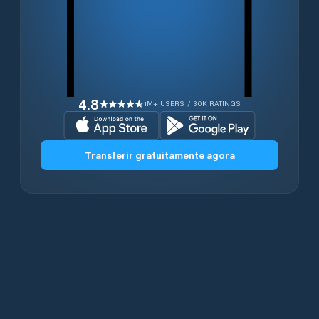
4.8
1M+ USERS / 30K RATINGS
Transferir gratuitamente agora