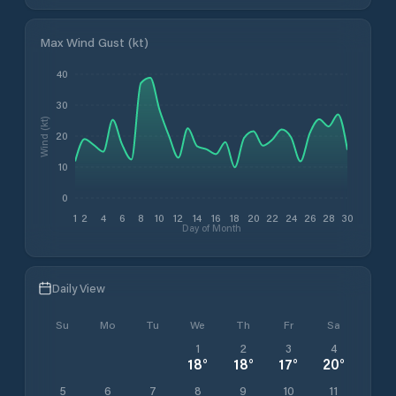
Max Wind Gust (kt)
40
30
Wind (kt)
20
10
0
1
2
4
6
8
10
12
14
16
18
20
22
24
26
28
30
Day of Month
Daily View
Su
Mo
Tu
We
Th
Fr
Sa
1
2
3
4
18
°
18
°
17
°
20
°
5
6
7
8
9
10
11