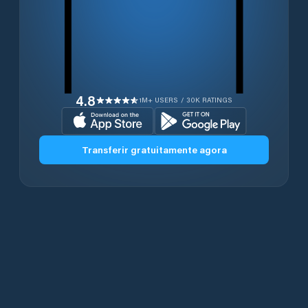
4.8
1M+ USERS / 30K RATINGS
Transferir gratuitamente agora