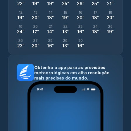
22
°
19
°
19
°
25
°
26
°
25
°
21
°
12
13
14
15
16
17
18
19
°
20
°
18
°
19
°
20
°
18
°
20
°
19
20
21
22
23
24
25
24
°
17
°
14
°
13
°
16
°
18
°
19
°
26
27
28
29
30
23
°
20
°
16
°
13
°
16
°
Obtenha a app para as previsões
meteorológicas em alta resolução
mais precisas do mundo.