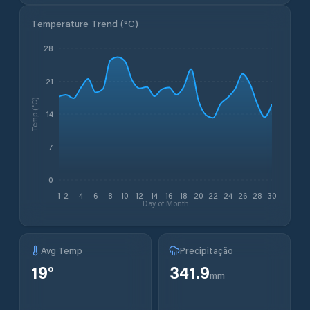
Temperature Trend (
°C
)
28
21
Temp (°C)
14
7
0
1
2
4
6
8
10
12
14
16
18
20
22
24
26
28
30
Day of Month
Avg Temp
Precipitação
19
°
341.9
mm