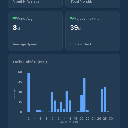
Monthly Average
Total Monthly
Wind Avg
Rajada máxima
8
39
kt
kt
Average Speed
Highest Gust
Daily Rainfall (mm)
60
45
Rain (mm)
30
15
0
2
4
6
8
10
12
14
16
18
20
22
24
26
28
30
Day of Month