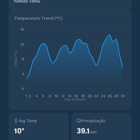
húmido clima.
Temperature Trend (
°C
)
16
12
Temp (°C)
8
4
0
1
2
4
6
8
10
12
14
16
18
20
22
24
26
28
30
Day of Month
Avg Temp
Precipitação
10
°
39.1
mm