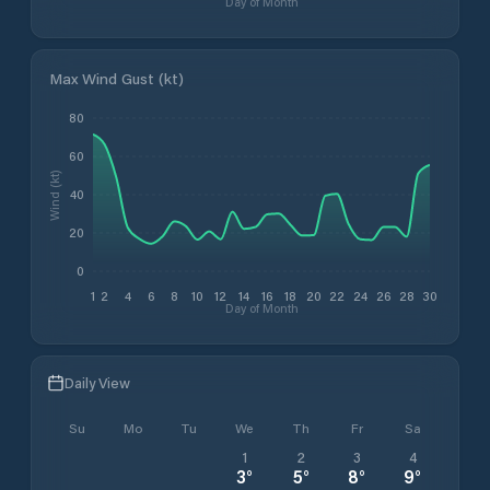
Day of Month
Max Wind Gust (kt)
80
60
Wind (kt)
40
20
0
1
2
4
6
8
10
12
14
16
18
20
22
24
26
28
30
Day of Month
Daily View
Su
Mo
Tu
We
Th
Fr
Sa
1
2
3
4
3
°
5
°
8
°
9
°