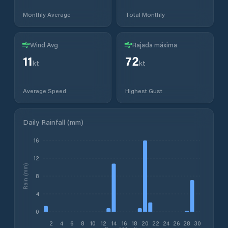
Monthly Average
Total Monthly
Wind Avg
Rajada máxima
11
72
kt
kt
Average Speed
Highest Gust
Daily Rainfall (mm)
16
12
Rain (mm)
8
4
0
2
4
6
8
10
12
14
16
18
20
22
24
26
28
30