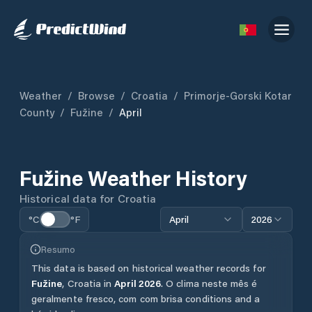
Weather
/
Browse
/
Croatia
/
Primorje-Gorski Kotar
County
/
Fužine
/
April
Fužine
Weather History
Historical data for
Croatia
°C
°F
April
2026
Resumo
This data is based on historical weather records for
Fužine
,
Croatia
in
April
2026
.
O clima neste mês é
geralmente fresco, com com brisa conditions and a