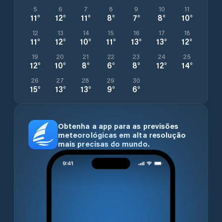
5
6
7
8
9
10
11
11
°
12
°
11
°
8
°
7
°
8
°
10
°
12
13
14
15
16
17
18
11
°
12
°
10
°
11
°
13
°
13
°
12
°
19
20
21
22
23
24
25
12
°
10
°
8
°
6
°
8
°
12
°
14
°
26
27
28
29
30
15
°
13
°
13
°
9
°
6
°
Obtenha a app para as previsões
meteorológicas em alta resolução
mais precisas do mundo.