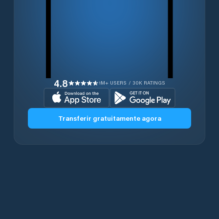
4.8
1M+ USERS / 30K RATINGS
Transferir gratuitamente agora