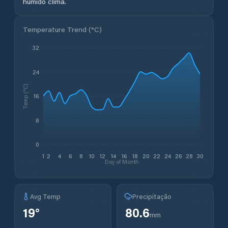
húmido clima.
Temperature Trend (
°C
)
32
24
Temp (°C)
16
8
0
1
2
4
6
8
10
12
14
16
18
20
22
24
26
28
30
Day of Month
Avg Temp
Precipitação
19
°
80.6
mm