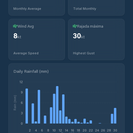
Monthly Average
Total Monthly
Wind Avg
Rajada máxima
8
30
kt
kt
Average Speed
Highest Gust
Daily Rainfall (mm)
12
9
Rain (mm)
6
3
0
2
4
6
8
10
12
14
16
18
20
22
24
26
28
30