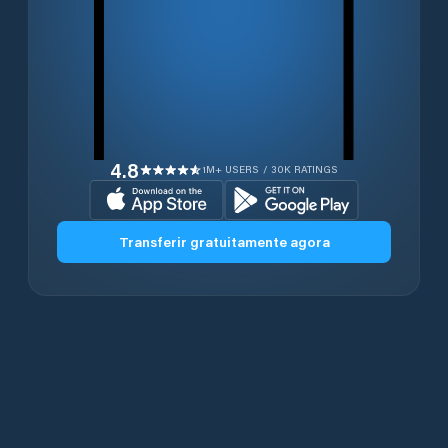
4.8
1M+ USERS / 30K RATINGS
Transferir gratuitamente agora