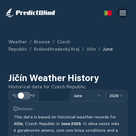
Weather
/
Browse
/
Czech
Republic
/
Královéhradecký Kraj
/
Jičín
/
June
Jičín
Weather History
Historical data for
Czech Republic
°C
°F
June
2026
Resumo
This data is based on historical weather records for
Jičín
,
Czech Republic
in
June
2026
.
O clima neste mês
é geralmente ameno, com com brisa conditions and a