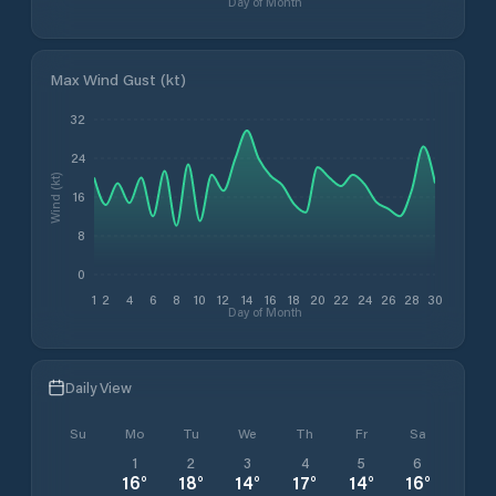
Day of Month
Max Wind Gust (kt)
32
24
Wind (kt)
16
8
0
1
2
4
6
8
10
12
14
16
18
20
22
24
26
28
30
Day of Month
Daily View
Su
Mo
Tu
We
Th
Fr
Sa
1
2
3
4
5
6
16
°
18
°
14
°
17
°
14
°
16
°