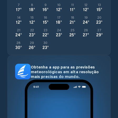
7
8
9
10
11
12
13
17
°
18
°
16
°
12
°
11
°
12
°
15
°
14
15
16
17
18
19
20
12
°
12
°
15
°
18
°
21
°
24
°
23
°
21
22
23
24
25
26
27
24
°
23
°
22
°
23
°
25
°
27
°
29
°
28
29
30
30
°
26
°
23
°
Obtenha a app para as previsões
meteorológicas em alta resolução
mais precisas do mundo.