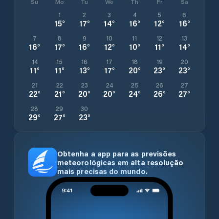
Su
Mo
Tu
We
Th
Fr
Sa
1
2
3
4
5
6
15
°
17
°
14
°
16
°
12
°
16
°
7
8
9
10
11
12
13
16
°
17
°
16
°
12
°
10
°
11
°
14
°
14
15
16
17
18
19
20
11
°
11
°
13
°
17
°
20
°
23
°
23
°
21
22
23
24
25
26
27
22
°
21
°
20
°
20
°
24
°
26
°
27
°
28
29
30
29
°
27
°
23
°
Obtenha a app para as previsões
meteorológicas em alta resolução
mais precisas do mundo.