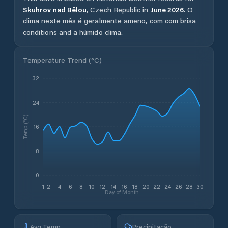
Skuhrov nad Bělou
,
Czech Republic
in
June
2026
.
O
clima neste mês é geralmente ameno, com com brisa
conditions and a húmido clima.
Temperature Trend (
°C
)
32
24
Temp (°C)
16
8
0
1
2
4
6
8
10
12
14
16
18
20
22
24
26
28
30
Day of Month
Avg Temp
Precipitação