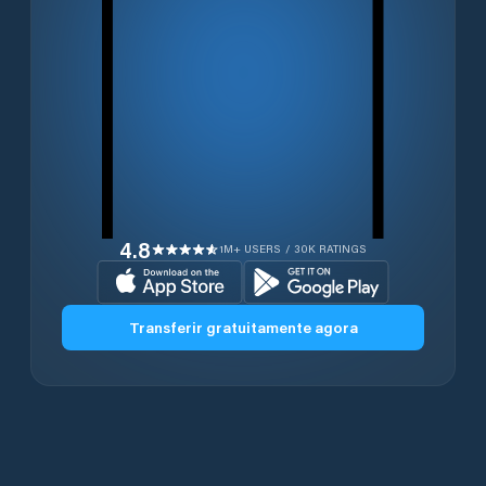
4.8
1M+ USERS / 30K RATINGS
Transferir gratuitamente agora