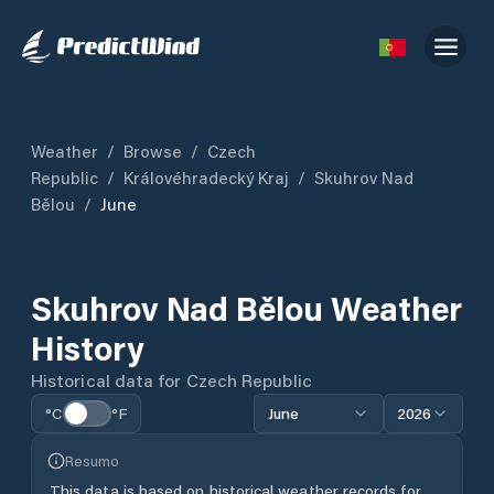
Weather
/
Browse
/
Czech
Republic
/
Královéhradecký Kraj
/
Skuhrov Nad
Bělou
/
June
Skuhrov Nad Bělou
Weather
History
Historical data for
Czech Republic
°C
°F
June
2026
Resumo
This data is based on historical weather records for