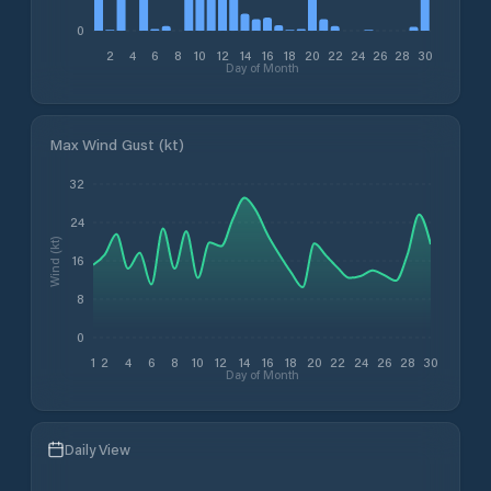
0
2
4
6
8
10
12
14
16
18
20
22
24
26
28
30
Day of Month
Max Wind Gust (kt)
32
24
Wind (kt)
16
8
0
1
2
4
6
8
10
12
14
16
18
20
22
24
26
28
30
Day of Month
Daily View