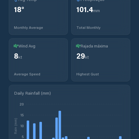
18
°
101.4
mm
Monthly Average
Total Monthly
Wind Avg
Rajada máxima
8
29
kt
kt
Average Speed
Highest Gust
Daily Rainfall (mm)
20
15
Rain (mm)
10
5