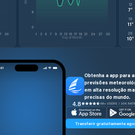
12
7
°
8
19
11
°
0
26
7
30
1
3
5
7
9
11
13
15
17
19
21
24
27
30
Day of Month
10
°
Obtenha a app para a
previsões meteoroló
em alta resolução ma
precisas do mundo.
4.8
1M+ USERS / 30K RAT
Transferir gratuitamente ago