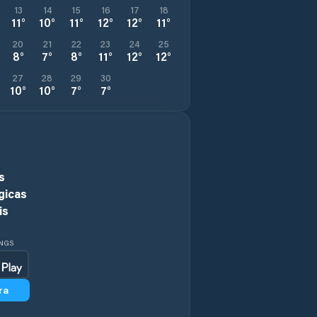
13
14
15
16
17
18
11
°
10
°
11
°
12
°
12
°
11
°
20
21
22
23
24
25
8
°
7
°
8
°
11
°
12
°
12
°
27
28
29
30
10
°
10
°
7
°
7
°
s
gicas
is
INGS
ra