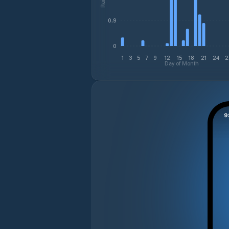
0.9
0
1
3
5
7
9
12
15
18
21
24
2
Day of Month