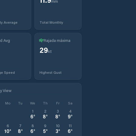
mm
ly Average
Total Monthly
d Avg
Rajada máxima
29
kt
ge Speed
Highest Gust
ly View
Mo
Tu
We
Th
Fr
Sa
1
2
3
4
6
°
8
°
8
°
9
°
6
7
8
9
10
11
10
°
8
°
6
°
5
°
3
°
6
°