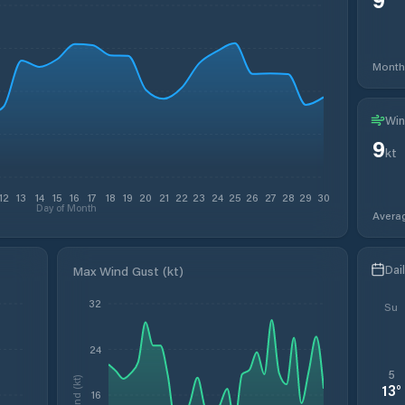
Month
Win
9
kt
12
13
14
15
16
17
18
19
20
21
22
23
24
25
26
27
28
29
30
Day of Month
Avera
Dai
Max Wind Gust (kt)
32
Su
24
5
Wind (kt)
13
°
16