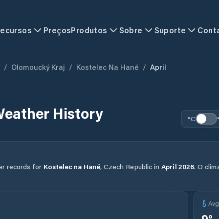
ecursos
Preços
Produtos
Sobre
Suporte
Cont
/
Olomoucký Kraj
/
Kostelec Na Hané
/
April
eather History
°C
er records for
Kostelec na Hané
,
Czech Republic
in
April
2026
.
O clim
Av
9
°