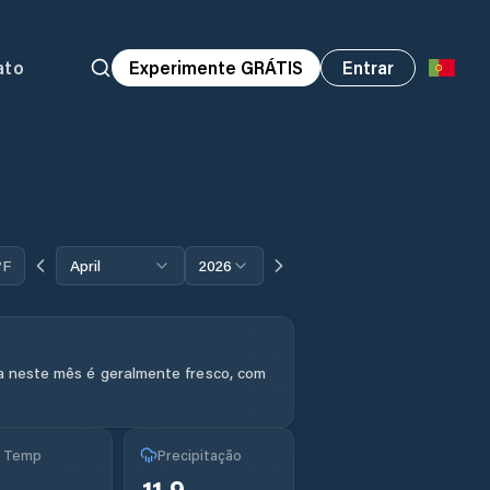
ato
Experimente GRÁTIS
Entrar
°F
April
2026
a neste mês é geralmente fresco, com
g Temp
Precipitação
11.9