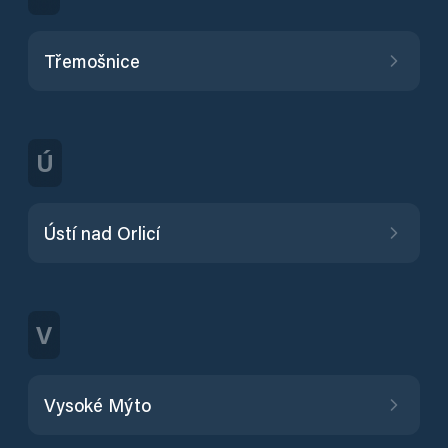
Třemošnice
Ú
Ústí nad Orlicí
V
Vysoké Mýto