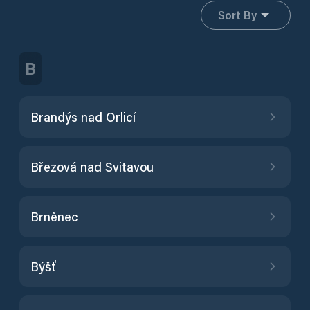
Sort By
B
Brandýs nad Orlicí
Březová nad Svitavou
Brněnec
Býšť