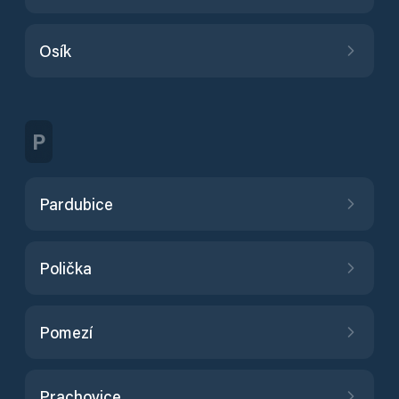
Osík
P
Pardubice
Polička
Pomezí
Prachovice