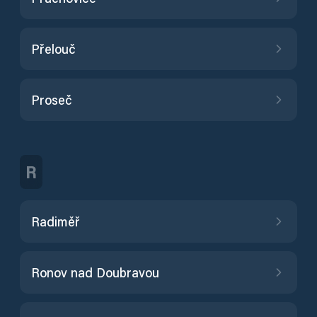
Přelouč
Proseč
R
Radiměř
Ronov nad Doubravou