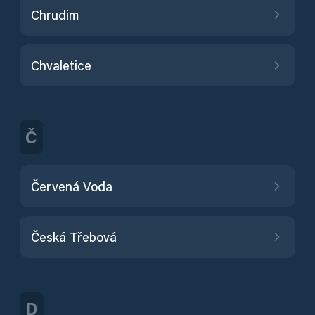
Chrudim
Chvaletice
Č
Červená Voda
Česká Třebová
D