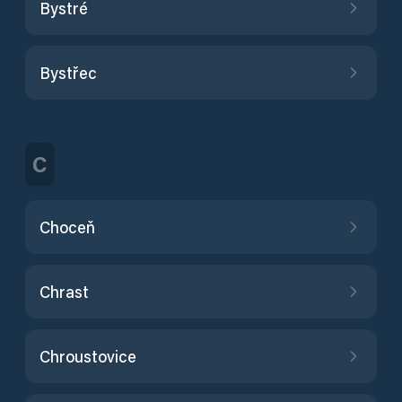
Bystré
Bystřec
C
Choceň
Chrast
Chroustovice