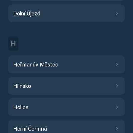
Dolní Újezd
H
Heřmanův Městec
Hlinsko
Holice
Horní Čermná