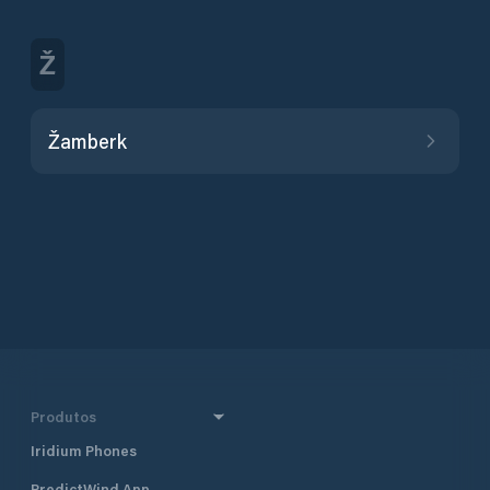
Ž
Žamberk
Produtos
Iridium Phones
PredictWind App