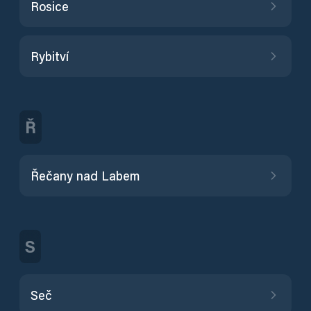
Rosice
Rybitví
Ř
Řečany nad Labem
S
Seč