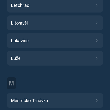
Letohrad
Litomyšl
Lukavice
Luže
M
Městečko Trnávka