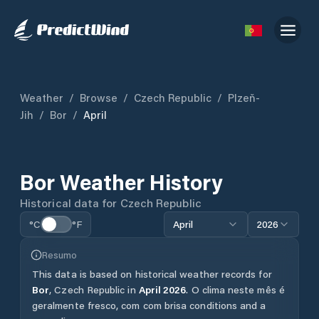
Weather
/
Browse
/
Czech Republic
/
Plzeň-
Jih
/
Bor
/
April
Bor
Weather History
Historical data for
Czech Republic
°C
°F
April
2026
Resumo
This data is based on historical weather records for
Bor
,
Czech Republic
in
April
2026
.
O clima neste mês é
geralmente fresco, com com brisa conditions and a