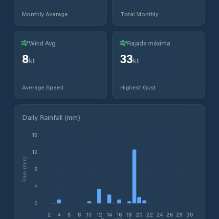
Monthly Average
Total Monthly
Wind Avg
Rajada máxima
8
33
kt
kt
Average Speed
Highest Gust
Daily Rainfall (mm)
16
12
Rain (mm)
8
4
0
2
4
6
8
10
12
14
16
18
20
22
24
26
28
30