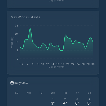
Day of Month
Max Wind Gust (kt)
36
27
Wind (kt)
18
9
0
1
2
4
6
8
10
12
14
16
18
20
22
24
26
28
30
Day of Month
Daily View
Su
Mo
Tu
We
Th
Fr
Sa
1
2
3
4
3
°
4
°
6
°
8
°