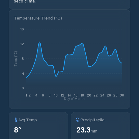
seco clima.
Temperature Trend (
°C
)
16
12
Temp (°C)
8
4
0
1
2
4
6
8
10
12
14
16
18
20
22
24
26
28
30
Day of Month
Avg Temp
Precipitação
8
°
23.3
mm