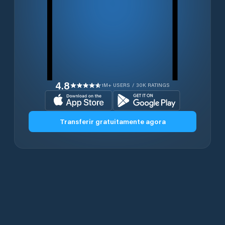
4.8
1M+ USERS / 30K RATINGS
Transferir gratuitamente agora