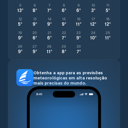
5
6
7
8
9
10
11
13
°
8
°
7
°
6
°
6
°
3
°
5
°
12
13
14
15
16
17
18
5
°
9
°
9
°
9
°
11
°
12
°
12
°
19
20
21
22
23
24
25
9
°
6
°
6
°
7
°
9
°
10
°
11
°
26
27
28
29
30
9
°
9
°
11
°
8
°
7
°
Obtenha a app para as previsões
meteorológicas em alta resolução
mais precisas do mundo.