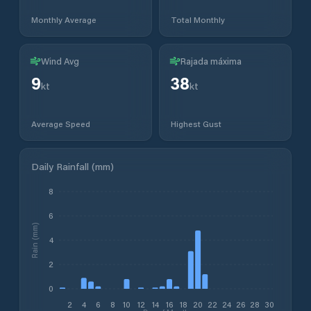
Monthly Average
Total Monthly
Wind Avg
Rajada máxima
9
38
kt
kt
Average Speed
Highest Gust
Daily Rainfall (mm)
8
6
Rain (mm)
4
2
0
2
4
6
8
10
12
14
16
18
20
22
24
26
28
30