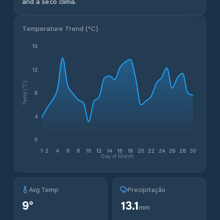
and a seco clima.
Temperature Trend (
°C
)
16
12
Temp (°C)
8
4
0
1
2
4
6
8
10
12
14
16
18
20
22
24
26
28
30
Day of Month
Avg Temp
Precipitação
9
°
13.1
mm