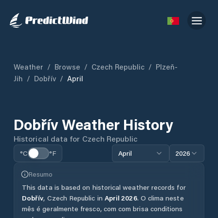
Weather
/
Browse
/
Czech Republic
/
Plzeň-
Jih
/
Dobřív
/
April
Dobřív
Weather History
Historical data for
Czech Republic
°C
°F
April
2026
Resumo
This data is based on historical weather records for
Dobřív
,
Czech Republic
in
April
2026
.
O clima neste
mês é geralmente fresco, com com brisa conditions