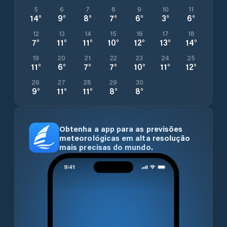
5
6
7
8
9
10
11
14
°
9
°
8
°
7
°
6
°
3
°
6
°
12
13
14
15
16
17
18
7
°
11
°
11
°
10
°
12
°
13
°
14
°
19
20
21
22
23
24
25
11
°
6
°
7
°
7
°
10
°
11
°
12
°
26
27
28
29
30
9
°
11
°
11
°
8
°
8
°
Obtenha a app para as previsões
meteorológicas em alta resolução
mais precisas do mundo.