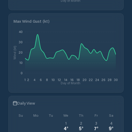
Day of Month
Max Wind Gust (kt)
40
30
Wind (kt)
20
10
0
1
2
4
6
8
10
12
14
16
18
20
22
24
26
28
30
Day of Month
Daily View
Su
Mo
Tu
We
Th
Fr
Sa
1
2
3
4
4
°
5
°
7
°
9
°