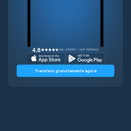
4.8
1M+ USERS / 30K RATINGS
Transferir gratuitamente agora