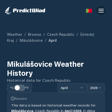
Weather
/
Browse
/
Czech Republic
/
Ústecký
Kraj
/
Mikulášovice
/
April
Mikulášovice
Weather
History
Historical data for
Czech Republic
°C
°F
April
2026
Resumo
This data is based on historical weather records for
Mikulášovice
,
Czech Republic
in
April
2026
.
O clima