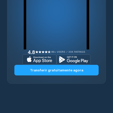
4.8
1M+ USERS / 30K RATINGS
Transferir gratuitamente agora