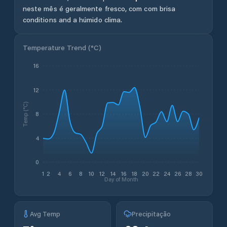
neste mês é geralmente fresco, com com brisa
conditions and a húmido clima.
Temperature Trend (
°C
)
16
12
Temp (°C)
8
4
0
1
2
4
6
8
10
12
14
16
18
20
22
24
26
28
30
Day of Month
Avg Temp
Precipitação