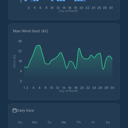
0
2
4
6
8
10
12
14
16
18
20
22
24
26
28
30
Day of Month
Max Wind Gust (kt)
36
27
Wind (kt)
18
9
0
1
2
4
6
8
10
12
14
16
18
20
22
24
26
28
30
Day of Month
Daily View
Su
Mo
Tu
We
Th
Fr
Sa