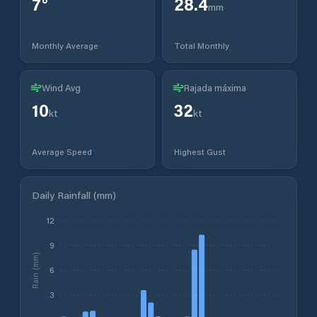
7
°
28.4
mm
Monthly Average
Total Monthly
Wind Avg
Rajada máxima
10
32
kt
kt
Average Speed
Highest Gust
Daily Rainfall (mm)
12
9
Rain (mm)
6
3