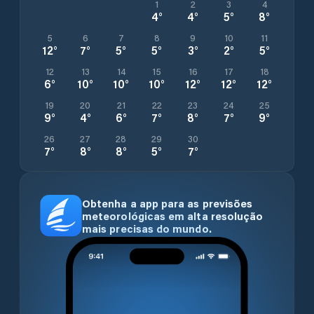
1
2
3
4
4
°
4
°
5
°
8
°
5
6
7
8
9
10
11
12
°
7
°
5
°
5
°
3
°
2
°
5
°
12
13
14
15
16
17
18
6
°
10
°
10
°
10
°
12
°
12
°
12
°
19
20
21
22
23
24
25
9
°
4
°
6
°
7
°
8
°
7
°
9
°
26
27
28
29
30
7
°
8
°
8
°
5
°
7
°
Obtenha a app para as previsões
meteorológicas em alta resolução
mais precisas do mundo.